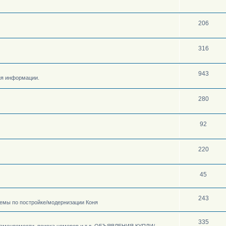
206
316
943
ия информации.
280
92
220
45
243
 темы по постройке/модернизации Коня
335
аменяемости, поиска номеров и т.д. ОБЪЯВЛЕНИЯ КУПЛИ/