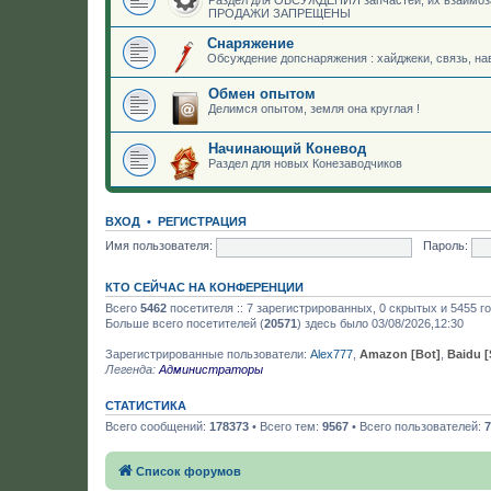
ПРОДАЖИ ЗАПРЕЩЕНЫ
Снаряжение
Обсуждение допснаряжения : хайджеки, связь, нав
Обмен опытом
Делимся опытом, земля она круглая !
Начинающий Коневод
Раздел для новых Конезаводчиков
ВХОД
•
РЕГИСТРАЦИЯ
Имя пользователя:
Пароль:
КТО СЕЙЧАС НА КОНФЕРЕНЦИИ
Всего
5462
посетителя :: 7 зарегистрированных, 0 скрытых и 5455 г
Больше всего посетителей (
20571
) здесь было 03/08/2026,12:30
Зарегистрированные пользователи:
Alex777
,
Amazon [Bot]
,
Baidu [
Легенда:
Администраторы
СТАТИСТИКА
Всего сообщений:
178373
• Всего тем:
9567
• Всего пользователей:
7
Список форумов