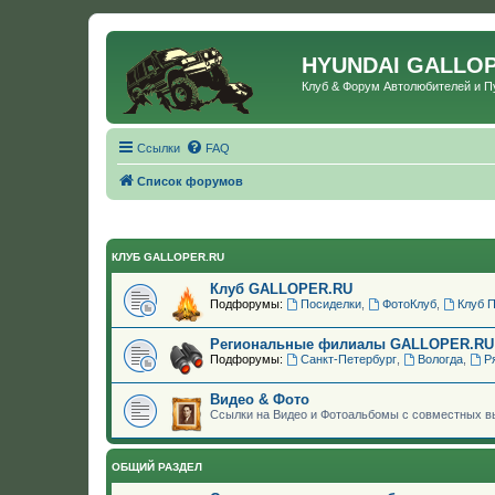
HYUNDAI GALLO
Клуб & Форум Автолюбителей и 
Ссылки
FAQ
Список форумов
КЛУБ GALLOPER.RU
Клуб GALLOPER.RU
Подфорумы:
Посиделки
,
ФотоКлуб
,
Клуб 
Региональные филиалы GALLOPER.RU
Подфорумы:
Санкт-Петербург
,
Вологда
,
Р
Видео & Фото
Ссылки на Видео и Фотоальбомы с совместных в
ОБЩИЙ РАЗДЕЛ