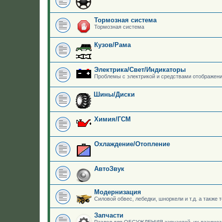
Тормозная система
Тормозная система
Кузов/Рама
Электрика/Свет/Индикаторы
Проблемы с электрикой и средствами отображен
Шины/Диски
Химия/ГСМ
Охлаждение/Отопление
АвтоЗвук
Модернизация
Силовой обвес, лебедки, шноркели и т.д. а также
Запчасти
Раздел для ОБСУЖДЕНИЯ запчастей, их взаимоз