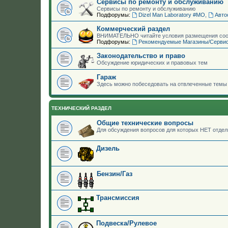
Сервисы по ремонту и обслуживанию
Сервисы по ремонту и обслуживанию
Подфорумы:
Dizel Man Laboratory #МО
,
Авто
Коммерческий раздел
ВНИМАТЕЛЬНО читайте условия размещения сооб
Подфорумы:
Рекомендуемые Магазины/Серви
Законодательство и право
Обсуждение юридических и правовых тем
Гараж
Здесь можно побеседовать на отвлеченные темы 
ТЕХНИЧЕСКИЙ РАЗДЕЛ
Общие технические вопросы
Для обсуждения вопросов для которых НЕТ отдел
Дизель
Бензин/Газ
Трансмиссия
Подвеска/Рулевое