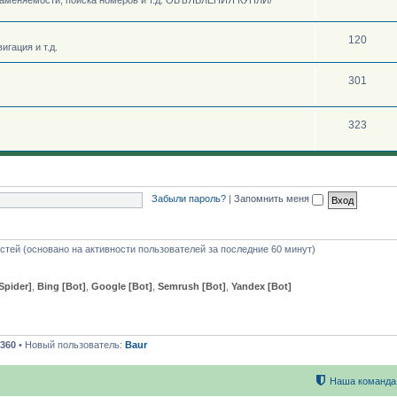
120
игация и т.д.
301
323
Забыли пароль?
|
Запомнить меня
остей (основано на активности пользователей за последние 60 минут)
Spider]
,
Bing [Bot]
,
Google [Bot]
,
Semrush [Bot]
,
Yandex [Bot]
360
• Новый пользователь:
Baur
Наша команда