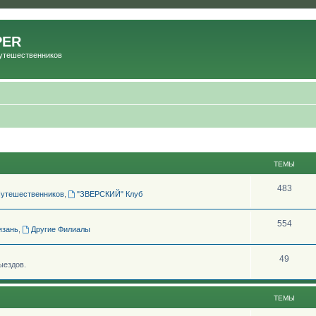
PER
Путешественников
ТЕМЫ
483
Путешественников
,
"ЗВЕРСКИЙ" Клуб
554
язань
,
Другие Филиалы
49
ыездов.
ТЕМЫ