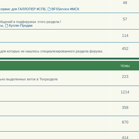
48
сервис для ГАЛЛОПЕР #СПБ
,
BF5Service #МСК
57
щений в подфорумах этого раздела !
сы
,
Куплю-Продам
114
452
для которых не нашлось специализированного раздела форума.
ТЕМЫ
223
ьно выделенных веток в Техразделе
1214
358
870
414