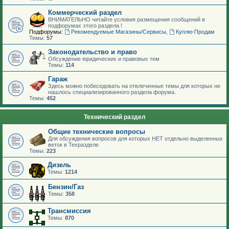
Коммерческий раздел
ВНИМАТЕЛЬНО читайте условия размещения сообщений в
подфорумах этого раздела !
Подфорумы:
Рекомендуемые Магазины/Сервисы
,
Куплю-Продам
Темы:
57
Законодательство и право
Обсуждение юридических и правовых тем
Темы:
114
Гараж
Здесь можно побеседовать на отвлеченные темы для которых не
нашлось специализированного раздела форума.
Темы:
452
Технический раздел
Общие технические вопросы
Для обсуждения вопросов для которых НЕТ отдельно выделенных
веток в Техразделе
Темы:
223
Дизель
Темы:
1214
Бензин/Газ
Темы:
358
Трансмиссия
Темы:
870