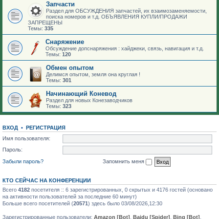
Запчасти
Раздел для ОБСУЖДЕНИЯ запчастей, их взаимозаменяемости,
поиска номеров и т.д. ОБЪЯВЛЕНИЯ КУПЛИ/ПРОДАЖИ
ЗАПРЕЩЕНЫ
Темы:
335
Снаряжение
Обсуждение допснаряжения : хайджеки, связь, навигация и т.д.
Темы:
120
Обмен опытом
Делимся опытом, земля она круглая !
Темы:
301
Начинающий Коневод
Раздел для новых Конезаводчиков
Темы:
323
ВХОД
•
РЕГИСТРАЦИЯ
Имя пользователя:
Пароль:
Забыли пароль?
Запомнить меня
КТО СЕЙЧАС НА КОНФЕРЕНЦИИ
Всего
4182
посетителя :: 6 зарегистрированных, 0 скрытых и 4176 гостей (основано
на активности пользователей за последние 60 минут)
Больше всего посетителей (
20571
) здесь было 03/08/2026,12:30
Зарегистрированные пользователи:
Amazon [Bot]
,
Baidu [Spider]
,
Bing [Bot]
,