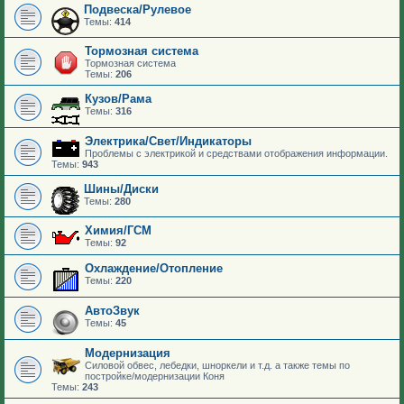
Подвеска/Рулевое
Темы:
414
Тормозная система
Тормозная система
Темы:
206
Кузов/Рама
Темы:
316
Электрика/Свет/Индикаторы
Проблемы с электрикой и средствами отображения информации.
Темы:
943
Шины/Диски
Темы:
280
Химия/ГСМ
Темы:
92
Охлаждение/Отопление
Темы:
220
АвтоЗвук
Темы:
45
Модернизация
Силовой обвес, лебедки, шноркели и т.д. а также темы по
постройке/модернизации Коня
Темы:
243