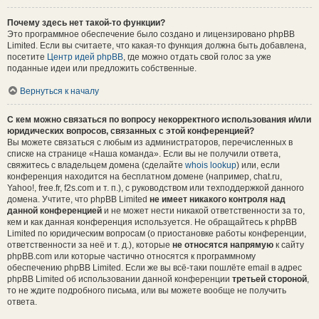
Почему здесь нет такой-то функции?
Это программное обеспечение было создано и лицензировано phpBB
Limited. Если вы считаете, что какая-то функция должна быть добавлена,
посетите
Центр идей phpBB
, где можно отдать свой голос за уже
поданные идеи или предложить собственные.
Вернуться к началу
С кем можно связаться по вопросу некорректного использования и/или
юридических вопросов, связанных с этой конференцией?
Вы можете связаться с любым из администраторов, перечисленных в
списке на странице «Наша команда». Если вы не получили ответа,
свяжитесь с владельцем домена (сделайте
whois lookup
) или, если
конференция находится на бесплатном домене (например, chat.ru,
Yahoo!, free.fr, f2s.com и т. п.), с руководством или техподдержкой данного
домена. Учтите, что phpBB Limited
не имеет никакого контроля над
данной конференцией
и не может нести никакой ответственности за то,
кем и как данная конференция используется. Не обращайтесь к phpBB
Limited по юридическим вопросам (о приостановке работы конференции,
ответственности за неё и т. д.), которые
не относятся напрямую
к сайту
phpBB.com или которые частично относятся к программному
обеспечению phpBB Limited. Если же вы всё-таки пошлёте email в адрес
phpBB Limited об использовании данной конференции
третьей стороной
,
то не ждите подробного письма, или вы можете вообще не получить
ответа.