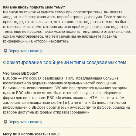
Как мне вновь поднять мою тему?
Щёлкнув по ссылке «Поднять тему» при просмотре темы, вы можете
«поднять» её в верхнюю часть первой страницы форума. Если этого не
происходит, то это означает, что возможность поднятия тем могла быть
отключена, или время, которое должно пройти до повторного поднятия
темы, ещё не прошло. Также можно поднять тему, просто ответив на неё,
однако удостоверьтесь, что тем самым вы не нарушаете правила
конференции, на которой находитесь.
Вернуться к началу
Форматирование сообщений и типы создаваемых тем
Что такое BBCode?
BBCode — это особая реализация HTML, предлагающая большие
возможности по форматированию отдельных частей сообщения.
Возможность использования BBCode определяется администратором,
однако BBCode также может быть отключён на уровне сообщения в
форме для его отправки. BBCode очень похож на HTML, но теги в нём
заключаются в квадратные скобки [ и ], а не в < и >. За дополнительной
информацией о BBCode обратитесь к руководству по BBCode, ссылка на
которое доступна из формы отправки сообщений.
Вернуться к началу
Могу ли я использовать HTML?