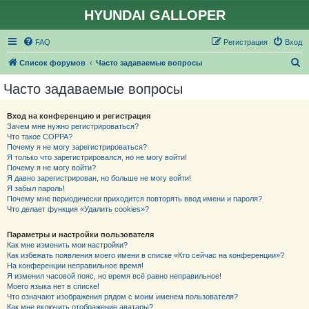
HYUNDAI GALLOPER
FAQ
Регистрация
Вход
П
Список форумов
Часто задаваемые вопросы
о
Часто задаваемые вопросы
и
с
Вход на конференцию и регистрация
Зачем мне нужно регистрироваться?
к
Что такое COPPA?
Почему я не могу зарегистрироваться?
Я только что зарегистрировался, но не могу войти!
Почему я не могу войти?
Я давно зарегистрирован, но больше не могу войти!
Я забыл пароль!
Почему мне периодически приходится повторять ввод имени и пароля?
Что делает функция «Удалить cookies»?
Параметры и настройки пользователя
Как мне изменить мои настройки?
Как избежать появления моего имени в списке «Кто сейчас на конференции»?
На конференции неправильное время!
Я изменил часовой пояс, но время всё равно неправильное!
Моего языка нет в списке!
Что означают изображения рядом с моим именем пользователя?
Как мне включить отображение аватары?