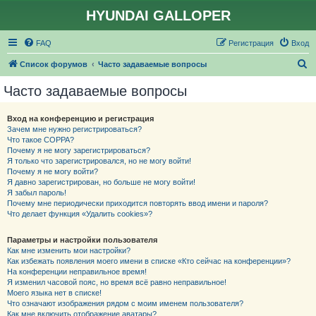
HYUNDAI GALLOPER
FAQ
Регистрация
Вход
П
Список форумов
Часто задаваемые вопросы
о
Часто задаваемые вопросы
и
с
Вход на конференцию и регистрация
Зачем мне нужно регистрироваться?
к
Что такое COPPA?
Почему я не могу зарегистрироваться?
Я только что зарегистрировался, но не могу войти!
Почему я не могу войти?
Я давно зарегистрирован, но больше не могу войти!
Я забыл пароль!
Почему мне периодически приходится повторять ввод имени и пароля?
Что делает функция «Удалить cookies»?
Параметры и настройки пользователя
Как мне изменить мои настройки?
Как избежать появления моего имени в списке «Кто сейчас на конференции»?
На конференции неправильное время!
Я изменил часовой пояс, но время всё равно неправильное!
Моего языка нет в списке!
Что означают изображения рядом с моим именем пользователя?
Как мне включить отображение аватары?