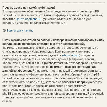
Почему здесь нет такой-то функции?
Это программное обеспечение было создано и лицензировано phpBB
Limited. Если вы считаете, что какая-то функция должна быть добавлена,
посетите
Центр идей phpBB
, где можно отдать свой голос за уже
поданные идеи или предложить собственные.
Вернуться к началу
С кем можно связаться по вопросу некорректного использования и/или
юридических вопросов, связанных с этой конференцией?
Вы можете связаться с любым из администраторов, перечисленных в
списке на странице «Наша команда». Если вы не получили ответа,
свяжитесь с владельцем домена (сделайте
whois lookup
) или, если
конференция находится на бесплатном домене (например, chat.ru,
Yahoo!, free.fr, f2s.com и т. п.), с руководством или техподдержкой данного
домена. Учтите, что phpBB Limited
не имеет никакого контроля над
данной конференцией
и не может нести никакой ответственности за то,
кем и как данная конференция используется. Не обращайтесь к phpBB
Limited по юридическим вопросам (о приостановке работы конференции,
ответственности за неё и т. д.), которые
не относятся напрямую
к сайту
phpBB.com или которые частично относятся к программному
обеспечению phpBB Limited. Если же вы всё-таки пошлёте email в адрес
phpBB Limited об использовании данной конференции
третьей стороной
,
то не ждите подробного письма, или вы можете вообще не получить
ответа.