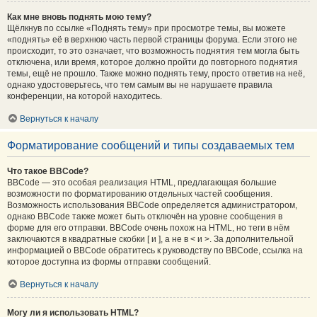
Как мне вновь поднять мою тему?
Щёлкнув по ссылке «Поднять тему» при просмотре темы, вы можете
«поднять» её в верхнюю часть первой страницы форума. Если этого не
происходит, то это означает, что возможность поднятия тем могла быть
отключена, или время, которое должно пройти до повторного поднятия
темы, ещё не прошло. Также можно поднять тему, просто ответив на неё,
однако удостоверьтесь, что тем самым вы не нарушаете правила
конференции, на которой находитесь.
Вернуться к началу
Форматирование сообщений и типы создаваемых тем
Что такое BBCode?
BBCode — это особая реализация HTML, предлагающая большие
возможности по форматированию отдельных частей сообщения.
Возможность использования BBCode определяется администратором,
однако BBCode также может быть отключён на уровне сообщения в
форме для его отправки. BBCode очень похож на HTML, но теги в нём
заключаются в квадратные скобки [ и ], а не в < и >. За дополнительной
информацией о BBCode обратитесь к руководству по BBCode, ссылка на
которое доступна из формы отправки сообщений.
Вернуться к началу
Могу ли я использовать HTML?