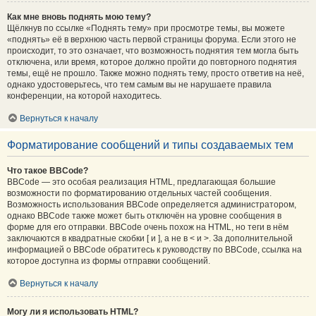
Как мне вновь поднять мою тему?
Щёлкнув по ссылке «Поднять тему» при просмотре темы, вы можете
«поднять» её в верхнюю часть первой страницы форума. Если этого не
происходит, то это означает, что возможность поднятия тем могла быть
отключена, или время, которое должно пройти до повторного поднятия
темы, ещё не прошло. Также можно поднять тему, просто ответив на неё,
однако удостоверьтесь, что тем самым вы не нарушаете правила
конференции, на которой находитесь.
Вернуться к началу
Форматирование сообщений и типы создаваемых тем
Что такое BBCode?
BBCode — это особая реализация HTML, предлагающая большие
возможности по форматированию отдельных частей сообщения.
Возможность использования BBCode определяется администратором,
однако BBCode также может быть отключён на уровне сообщения в
форме для его отправки. BBCode очень похож на HTML, но теги в нём
заключаются в квадратные скобки [ и ], а не в < и >. За дополнительной
информацией о BBCode обратитесь к руководству по BBCode, ссылка на
которое доступна из формы отправки сообщений.
Вернуться к началу
Могу ли я использовать HTML?