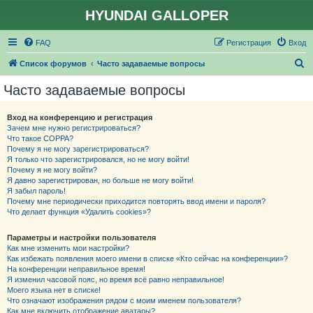
HYUNDAI GALLOPER
FAQ
Регистрация
Вход
П
Список форумов
Часто задаваемые вопросы
о
Часто задаваемые вопросы
и
с
Вход на конференцию и регистрация
Зачем мне нужно регистрироваться?
к
Что такое COPPA?
Почему я не могу зарегистрироваться?
Я только что зарегистрировался, но не могу войти!
Почему я не могу войти?
Я давно зарегистрирован, но больше не могу войти!
Я забыл пароль!
Почему мне периодически приходится повторять ввод имени и пароля?
Что делает функция «Удалить cookies»?
Параметры и настройки пользователя
Как мне изменить мои настройки?
Как избежать появления моего имени в списке «Кто сейчас на конференции»?
На конференции неправильное время!
Я изменил часовой пояс, но время всё равно неправильное!
Моего языка нет в списке!
Что означают изображения рядом с моим именем пользователя?
Как мне включить отображение аватары?