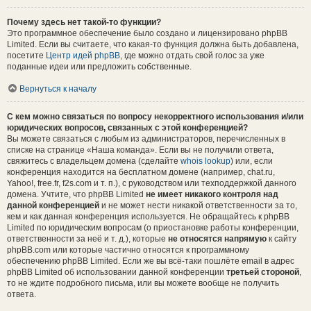
Почему здесь нет такой-то функции?
Это программное обеспечение было создано и лицензировано phpBB
Limited. Если вы считаете, что какая-то функция должна быть добавлена,
посетите
Центр идей phpBB
, где можно отдать свой голос за уже
поданные идеи или предложить собственные.
Вернуться к началу
С кем можно связаться по вопросу некорректного использования и/или
юридических вопросов, связанных с этой конференцией?
Вы можете связаться с любым из администраторов, перечисленных в
списке на странице «Наша команда». Если вы не получили ответа,
свяжитесь с владельцем домена (сделайте
whois lookup
) или, если
конференция находится на бесплатном домене (например, chat.ru,
Yahoo!, free.fr, f2s.com и т. п.), с руководством или техподдержкой данного
домена. Учтите, что phpBB Limited
не имеет никакого контроля над
данной конференцией
и не может нести никакой ответственности за то,
кем и как данная конференция используется. Не обращайтесь к phpBB
Limited по юридическим вопросам (о приостановке работы конференции,
ответственности за неё и т. д.), которые
не относятся напрямую
к сайту
phpBB.com или которые частично относятся к программному
обеспечению phpBB Limited. Если же вы всё-таки пошлёте email в адрес
phpBB Limited об использовании данной конференции
третьей стороной
,
то не ждите подробного письма, или вы можете вообще не получить
ответа.