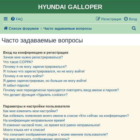
HYUNDAI GALLOPER
FAQ
Регистрация
Вход
П
Список форумов
Часто задаваемые вопросы
о
Часто задаваемые вопросы
и
с
Вход на конференцию и регистрация
Зачем мне нужно регистрироваться?
к
Что такое COPPA?
Почему я не могу зарегистрироваться?
Я только что зарегистрировался, но не могу войти!
Почему я не могу войти?
Я давно зарегистрирован, но больше не могу войти!
Я забыл пароль!
Почему мне периодически приходится повторять ввод имени и пароля?
Что делает функция «Удалить cookies»?
Параметры и настройки пользователя
Как мне изменить мои настройки?
Как избежать появления моего имени в списке «Кто сейчас на конференции»?
На конференции неправильное время!
Я изменил часовой пояс, но время всё равно неправильное!
Моего языка нет в списке!
Что означают изображения рядом с моим именем пользователя?
Как мне включить отображение аватары?