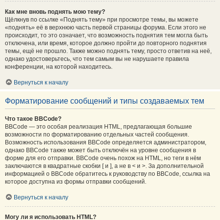
Как мне вновь поднять мою тему?
Щёлкнув по ссылке «Поднять тему» при просмотре темы, вы можете
«поднять» её в верхнюю часть первой страницы форума. Если этого не
происходит, то это означает, что возможность поднятия тем могла быть
отключена, или время, которое должно пройти до повторного поднятия
темы, ещё не прошло. Также можно поднять тему, просто ответив на неё,
однако удостоверьтесь, что тем самым вы не нарушаете правила
конференции, на которой находитесь.
Вернуться к началу
Форматирование сообщений и типы создаваемых тем
Что такое BBCode?
BBCode — это особая реализация HTML, предлагающая большие
возможности по форматированию отдельных частей сообщения.
Возможность использования BBCode определяется администратором,
однако BBCode также может быть отключён на уровне сообщения в
форме для его отправки. BBCode очень похож на HTML, но теги в нём
заключаются в квадратные скобки [ и ], а не в < и >. За дополнительной
информацией о BBCode обратитесь к руководству по BBCode, ссылка на
которое доступна из формы отправки сообщений.
Вернуться к началу
Могу ли я использовать HTML?