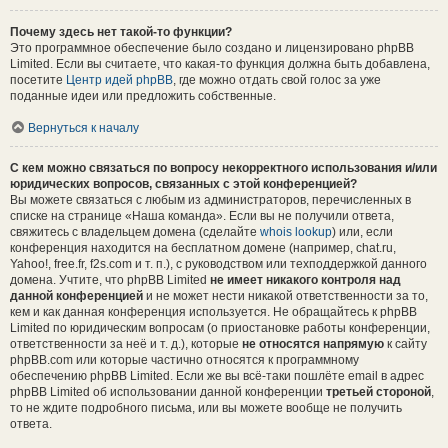
Почему здесь нет такой-то функции?
Это программное обеспечение было создано и лицензировано phpBB
Limited. Если вы считаете, что какая-то функция должна быть добавлена,
посетите
Центр идей phpBB
, где можно отдать свой голос за уже
поданные идеи или предложить собственные.
Вернуться к началу
С кем можно связаться по вопросу некорректного использования и/или
юридических вопросов, связанных с этой конференцией?
Вы можете связаться с любым из администраторов, перечисленных в
списке на странице «Наша команда». Если вы не получили ответа,
свяжитесь с владельцем домена (сделайте
whois lookup
) или, если
конференция находится на бесплатном домене (например, chat.ru,
Yahoo!, free.fr, f2s.com и т. п.), с руководством или техподдержкой данного
домена. Учтите, что phpBB Limited
не имеет никакого контроля над
данной конференцией
и не может нести никакой ответственности за то,
кем и как данная конференция используется. Не обращайтесь к phpBB
Limited по юридическим вопросам (о приостановке работы конференции,
ответственности за неё и т. д.), которые
не относятся напрямую
к сайту
phpBB.com или которые частично относятся к программному
обеспечению phpBB Limited. Если же вы всё-таки пошлёте email в адрес
phpBB Limited об использовании данной конференции
третьей стороной
,
то не ждите подробного письма, или вы можете вообще не получить
ответа.