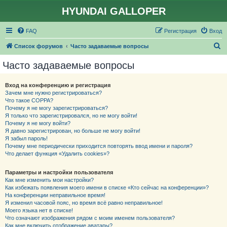
HYUNDAI GALLOPER
FAQ
Регистрация
Вход
П
Список форумов
Часто задаваемые вопросы
о
Часто задаваемые вопросы
и
с
Вход на конференцию и регистрация
Зачем мне нужно регистрироваться?
к
Что такое COPPA?
Почему я не могу зарегистрироваться?
Я только что зарегистрировался, но не могу войти!
Почему я не могу войти?
Я давно зарегистрирован, но больше не могу войти!
Я забыл пароль!
Почему мне периодически приходится повторять ввод имени и пароля?
Что делает функция «Удалить cookies»?
Параметры и настройки пользователя
Как мне изменить мои настройки?
Как избежать появления моего имени в списке «Кто сейчас на конференции»?
На конференции неправильное время!
Я изменил часовой пояс, но время всё равно неправильное!
Моего языка нет в списке!
Что означают изображения рядом с моим именем пользователя?
Как мне включить отображение аватары?