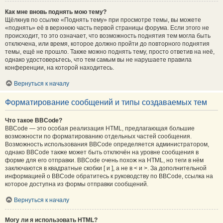
Как мне вновь поднять мою тему?
Щёлкнув по ссылке «Поднять тему» при просмотре темы, вы можете
«поднять» её в верхнюю часть первой страницы форума. Если этого не
происходит, то это означает, что возможность поднятия тем могла быть
отключена, или время, которое должно пройти до повторного поднятия
темы, ещё не прошло. Также можно поднять тему, просто ответив на неё,
однако удостоверьтесь, что тем самым вы не нарушаете правила
конференции, на которой находитесь.
Вернуться к началу
Форматирование сообщений и типы создаваемых тем
Что такое BBCode?
BBCode — это особая реализация HTML, предлагающая большие
возможности по форматированию отдельных частей сообщения.
Возможность использования BBCode определяется администратором,
однако BBCode также может быть отключён на уровне сообщения в
форме для его отправки. BBCode очень похож на HTML, но теги в нём
заключаются в квадратные скобки [ и ], а не в < и >. За дополнительной
информацией о BBCode обратитесь к руководству по BBCode, ссылка на
которое доступна из формы отправки сообщений.
Вернуться к началу
Могу ли я использовать HTML?