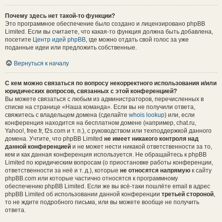
Почему здесь нет такой-то функции?
Это программное обеспечение было создано и лицензировано phpBB
Limited. Если вы считаете, что какая-то функция должна быть добавлена,
посетите
Центр идей phpBB
, где можно отдать свой голос за уже
поданные идеи или предложить собственные.
Вернуться к началу
С кем можно связаться по вопросу некорректного использования и/или
юридических вопросов, связанных с этой конференцией?
Вы можете связаться с любым из администраторов, перечисленных в
списке на странице «Наша команда». Если вы не получили ответа,
свяжитесь с владельцем домена (сделайте
whois lookup
) или, если
конференция находится на бесплатном домене (например, chat.ru,
Yahoo!, free.fr, f2s.com и т. п.), с руководством или техподдержкой данного
домена. Учтите, что phpBB Limited
не имеет никакого контроля над
данной конференцией
и не может нести никакой ответственности за то,
кем и как данная конференция используется. Не обращайтесь к phpBB
Limited по юридическим вопросам (о приостановке работы конференции,
ответственности за неё и т. д.), которые
не относятся напрямую
к сайту
phpBB.com или которые частично относятся к программному
обеспечению phpBB Limited. Если же вы всё-таки пошлёте email в адрес
phpBB Limited об использовании данной конференции
третьей стороной
,
то не ждите подробного письма, или вы можете вообще не получить
ответа.