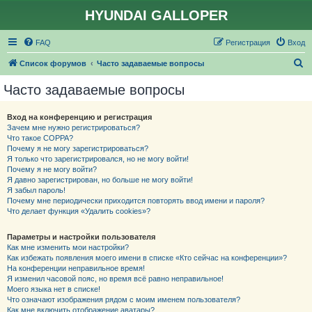
HYUNDAI GALLOPER
FAQ
Регистрация
Вход
П
Список форумов
Часто задаваемые вопросы
о
Часто задаваемые вопросы
и
с
Вход на конференцию и регистрация
Зачем мне нужно регистрироваться?
к
Что такое COPPA?
Почему я не могу зарегистрироваться?
Я только что зарегистрировался, но не могу войти!
Почему я не могу войти?
Я давно зарегистрирован, но больше не могу войти!
Я забыл пароль!
Почему мне периодически приходится повторять ввод имени и пароля?
Что делает функция «Удалить cookies»?
Параметры и настройки пользователя
Как мне изменить мои настройки?
Как избежать появления моего имени в списке «Кто сейчас на конференции»?
На конференции неправильное время!
Я изменил часовой пояс, но время всё равно неправильное!
Моего языка нет в списке!
Что означают изображения рядом с моим именем пользователя?
Как мне включить отображение аватары?