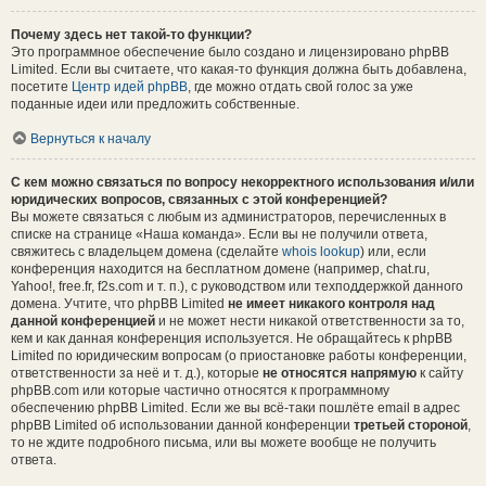
Почему здесь нет такой-то функции?
Это программное обеспечение было создано и лицензировано phpBB
Limited. Если вы считаете, что какая-то функция должна быть добавлена,
посетите
Центр идей phpBB
, где можно отдать свой голос за уже
поданные идеи или предложить собственные.
Вернуться к началу
С кем можно связаться по вопросу некорректного использования и/или
юридических вопросов, связанных с этой конференцией?
Вы можете связаться с любым из администраторов, перечисленных в
списке на странице «Наша команда». Если вы не получили ответа,
свяжитесь с владельцем домена (сделайте
whois lookup
) или, если
конференция находится на бесплатном домене (например, chat.ru,
Yahoo!, free.fr, f2s.com и т. п.), с руководством или техподдержкой данного
домена. Учтите, что phpBB Limited
не имеет никакого контроля над
данной конференцией
и не может нести никакой ответственности за то,
кем и как данная конференция используется. Не обращайтесь к phpBB
Limited по юридическим вопросам (о приостановке работы конференции,
ответственности за неё и т. д.), которые
не относятся напрямую
к сайту
phpBB.com или которые частично относятся к программному
обеспечению phpBB Limited. Если же вы всё-таки пошлёте email в адрес
phpBB Limited об использовании данной конференции
третьей стороной
,
то не ждите подробного письма, или вы можете вообще не получить
ответа.