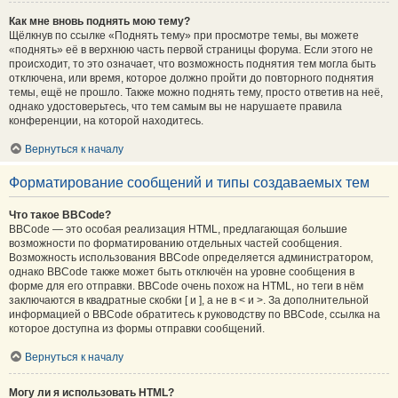
Как мне вновь поднять мою тему?
Щёлкнув по ссылке «Поднять тему» при просмотре темы, вы можете
«поднять» её в верхнюю часть первой страницы форума. Если этого не
происходит, то это означает, что возможность поднятия тем могла быть
отключена, или время, которое должно пройти до повторного поднятия
темы, ещё не прошло. Также можно поднять тему, просто ответив на неё,
однако удостоверьтесь, что тем самым вы не нарушаете правила
конференции, на которой находитесь.
Вернуться к началу
Форматирование сообщений и типы создаваемых тем
Что такое BBCode?
BBCode — это особая реализация HTML, предлагающая большие
возможности по форматированию отдельных частей сообщения.
Возможность использования BBCode определяется администратором,
однако BBCode также может быть отключён на уровне сообщения в
форме для его отправки. BBCode очень похож на HTML, но теги в нём
заключаются в квадратные скобки [ и ], а не в < и >. За дополнительной
информацией о BBCode обратитесь к руководству по BBCode, ссылка на
которое доступна из формы отправки сообщений.
Вернуться к началу
Могу ли я использовать HTML?