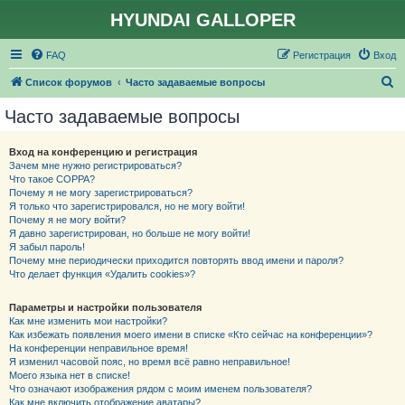
HYUNDAI GALLOPER
FAQ
Регистрация
Вход
П
Список форумов
Часто задаваемые вопросы
о
Часто задаваемые вопросы
и
с
Вход на конференцию и регистрация
Зачем мне нужно регистрироваться?
к
Что такое COPPA?
Почему я не могу зарегистрироваться?
Я только что зарегистрировался, но не могу войти!
Почему я не могу войти?
Я давно зарегистрирован, но больше не могу войти!
Я забыл пароль!
Почему мне периодически приходится повторять ввод имени и пароля?
Что делает функция «Удалить cookies»?
Параметры и настройки пользователя
Как мне изменить мои настройки?
Как избежать появления моего имени в списке «Кто сейчас на конференции»?
На конференции неправильное время!
Я изменил часовой пояс, но время всё равно неправильное!
Моего языка нет в списке!
Что означают изображения рядом с моим именем пользователя?
Как мне включить отображение аватары?