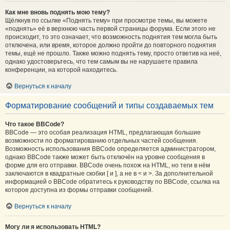
Как мне вновь поднять мою тему?
Щёлкнув по ссылке «Поднять тему» при просмотре темы, вы можете
«поднять» её в верхнюю часть первой страницы форума. Если этого не
происходит, то это означает, что возможность поднятия тем могла быть
отключена, или время, которое должно пройти до повторного поднятия
темы, ещё не прошло. Также можно поднять тему, просто ответив на неё,
однако удостоверьтесь, что тем самым вы не нарушаете правила
конференции, на которой находитесь.
Вернуться к началу
Форматирование сообщений и типы создаваемых тем
Что такое BBCode?
BBCode — это особая реализация HTML, предлагающая большие
возможности по форматированию отдельных частей сообщения.
Возможность использования BBCode определяется администратором,
однако BBCode также может быть отключён на уровне сообщения в
форме для его отправки. BBCode очень похож на HTML, но теги в нём
заключаются в квадратные скобки [ и ], а не в < и >. За дополнительной
информацией о BBCode обратитесь к руководству по BBCode, ссылка на
которое доступна из формы отправки сообщений.
Вернуться к началу
Могу ли я использовать HTML?