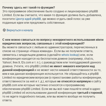
Почему здесь нет такой-то функции?
Это программное обеспечение было создано и лицензировано phpBB
Limited. Если вы считаете, что какая-то функция должна быть добавлена,
посетите
Центр идей phpBB
, где можно отдать свой голос за уже
поданные идеи или предложить собственные.
Вернуться к началу
С кем можно связаться по вопросу некорректного использования и/или
юридических вопросов, связанных с этой конференцией?
Вы можете связаться с любым из администраторов, перечисленных в
списке на странице «Наша команда». Если вы не получили ответа,
свяжитесь с владельцем домена (сделайте
whois lookup
) или, если
конференция находится на бесплатном домене (например, chat.ru,
Yahoo!, free.fr, f2s.com и т. п.), с руководством или техподдержкой данного
домена. Учтите, что phpBB Limited
не имеет никакого контроля над
данной конференцией
и не может нести никакой ответственности за то,
кем и как данная конференция используется. Не обращайтесь к phpBB
Limited по юридическим вопросам (о приостановке работы конференции,
ответственности за неё и т. д.), которые
не относятся напрямую
к сайту
phpBB.com или которые частично относятся к программному
обеспечению phpBB Limited. Если же вы всё-таки пошлёте email в адрес
phpBB Limited об использовании данной конференции
третьей стороной
,
то не ждите подробного письма, или вы можете вообще не получить
ответа.