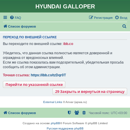
HYUNDAI GALLOPER
FAQ
Регистрация
Вход
П
Список форумов
о
ПЕРЕХОД ПО ВНЕШНЕЙ ССЫЛКЕ
и
Вы переходите по внешней ссылке:
ibb.co
с
Убедитесь, что данная ссылка полностью является доверенной и
к
ограждена от вредоносных влияний.
Если же ссылка показалась вам подозрительной, убедительная просьба
сообщить об этом администрации.
Точная ссылка:
https://ibb.co/tzDqr0T
Перейти по указанной ссылке
29
Закрыть и вернуться на страницу
External Links
© Anvar (apwa.ru)
Список форумов
Часовой пояс:
UTC+03:00
Создано на основе
phpBB
® Forum Software © phpBB Limited
Русская поддержка phpBB