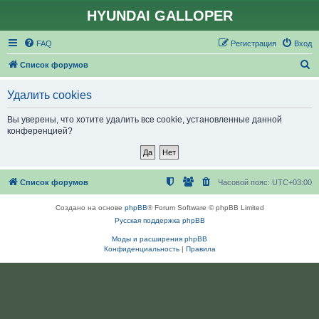
HYUNDAI GALLOPER
FAQ
Регистрация
Вход
П
Список форумов
о
Удалить cookies
и
с
Вы уверены, что хотите удалить все cookie, установленные данной
конференцией?
к
Список форумов
Часовой пояс:
UTC+03:00
Создано на основе
phpBB
® Forum Software © phpBB Limited
Русская поддержка phpBB
Моды и расширения phpBB
Конфиденциальность
|
Правила