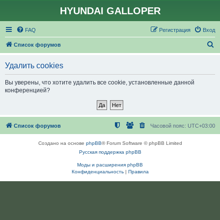
HYUNDAI GALLOPER
FAQ
Регистрация
Вход
П
Список форумов
о
Удалить cookies
и
с
Вы уверены, что хотите удалить все cookie, установленные данной
конференцией?
к
Список форумов
Часовой пояс:
UTC+03:00
Создано на основе
phpBB
® Forum Software © phpBB Limited
Русская поддержка phpBB
Моды и расширения phpBB
Конфиденциальность
|
Правила