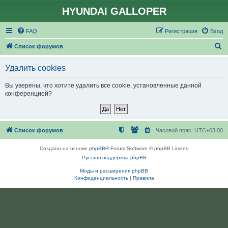
HYUNDAI GALLOPER
FAQ
Регистрация
Вход
П
Список форумов
о
Удалить cookies
и
с
Вы уверены, что хотите удалить все cookie, установленные данной
конференцией?
к
Список форумов
Часовой пояс:
UTC+03:00
Создано на основе
phpBB
® Forum Software © phpBB Limited
Русская поддержка phpBB
Моды и расширения phpBB
Конфиденциальность
|
Правила