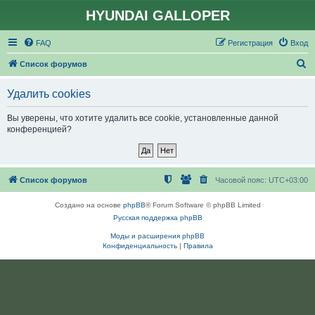
HYUNDAI GALLOPER
FAQ
Регистрация
Вход
П
Список форумов
о
Удалить cookies
и
с
Вы уверены, что хотите удалить все cookie, установленные данной
конференцией?
к
Список форумов
Часовой пояс:
UTC+03:00
Создано на основе
phpBB
® Forum Software © phpBB Limited
Русская поддержка phpBB
Моды и расширения phpBB
Конфиденциальность
|
Правила