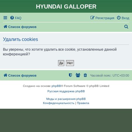
HYUNDAI GALLOPER
FAQ
Регистрация
Вход
П
Список форумов
о
Удалить cookies
и
с
Вы уверены, что хотите удалить все cookie, установленные данной
конференцией?
к
Список форумов
Часовой пояс:
UTC+03:00
Создано на основе
phpBB
® Forum Software © phpBB Limited
Русская поддержка phpBB
Моды и расширения phpBB
Конфиденциальность
|
Правила