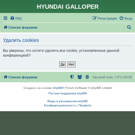
HYUNDAI GALLOPER
FAQ
Регистрация
Вход
П
Список форумов
о
Удалить cookies
и
с
Вы уверены, что хотите удалить все cookie, установленные данной
конференцией?
к
Список форумов
Часовой пояс:
UTC+03:00
Создано на основе
phpBB
® Forum Software © phpBB Limited
Русская поддержка phpBB
Моды и расширения phpBB
Конфиденциальность
|
Правила