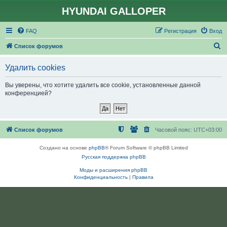
HYUNDAI GALLOPER
FAQ
Регистрация
Вход
П
Список форумов
о
Удалить cookies
и
с
Вы уверены, что хотите удалить все cookie, установленные данной
конференцией?
к
Список форумов
Часовой пояс:
UTC+03:00
Создано на основе
phpBB
® Forum Software © phpBB Limited
Русская поддержка phpBB
Моды и расширения phpBB
Конфиденциальность
|
Правила