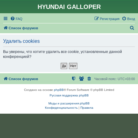
HYUNDAI GALLOPER
FAQ
Регистрация
Вход
П
Список форумов
о
Удалить cookies
и
с
Вы уверены, что хотите удалить все cookie, установленные данной
конференцией?
к
Список форумов
Часовой пояс:
UTC+03:00
Создано на основе
phpBB
® Forum Software © phpBB Limited
Русская поддержка phpBB
Моды и расширения phpBB
Конфиденциальность
|
Правила