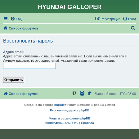
HYUNDAI GALLOPER
FAQ
Регистрация
Вход
П
Список форумов
о
Восстановить пароль
и
с
Адрес email:
Адрес email, связанный с вашей учётной записью. Если вы не изменили его в
к
Личном разделе, то это адрес email, указанный вами при регистрации.
Список форумов
Часовой пояс:
UTC+03:00
Создано на основе
phpBB
® Forum Software © phpBB Limited
Русская поддержка phpBB
Моды и расширения phpBB
Конфиденциальность
|
Правила