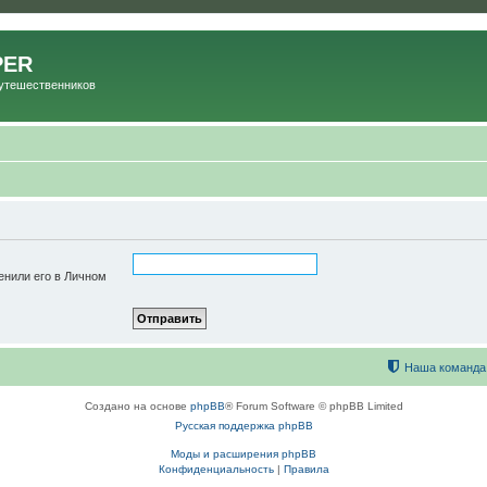
PER
Путешественников
енили его в Личном
Наша команда
Создано на основе
phpBB
® Forum Software © phpBB Limited
Русская поддержка phpBB
Моды и расширения phpBB
Конфиденциальность
|
Правила