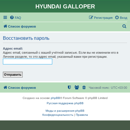
HYUNDAI GALLOPER
FAQ
Регистрация
Вход
П
Список форумов
о
Восстановить пароль
и
с
Адрес email:
Адрес email, связанный с вашей учётной записью. Если вы не изменили его в
к
Личном разделе, то это адрес email, указанный вами при регистрации.
Список форумов
Часовой пояс:
UTC+03:00
Создано на основе
phpBB
® Forum Software © phpBB Limited
Русская поддержка phpBB
Моды и расширения phpBB
Конфиденциальность
|
Правила