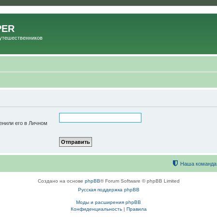
PER
Путешественников
енили его в Личном
Наша команда
Создано на основе
phpBB
® Forum Software © phpBB Limited
Русская поддержка phpBB
Моды и расширения phpBB
Конфиденциальность
|
Правила