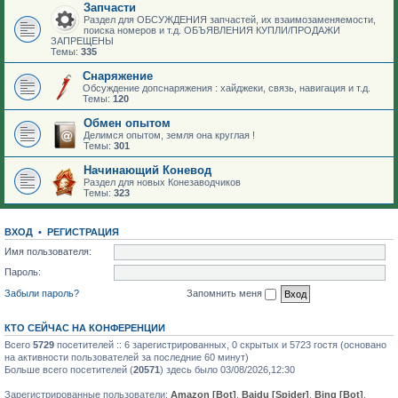
Запчасти
Раздел для ОБСУЖДЕНИЯ запчастей, их взаимозаменяемости,
поиска номеров и т.д. ОБЪЯВЛЕНИЯ КУПЛИ/ПРОДАЖИ
ЗАПРЕЩЕНЫ
Темы:
335
Снаряжение
Обсуждение допснаряжения : хайджеки, связь, навигация и т.д.
Темы:
120
Обмен опытом
Делимся опытом, земля она круглая !
Темы:
301
Начинающий Коневод
Раздел для новых Конезаводчиков
Темы:
323
ВХОД
•
РЕГИСТРАЦИЯ
Имя пользователя:
Пароль:
Забыли пароль?
Запомнить меня
КТО СЕЙЧАС НА КОНФЕРЕНЦИИ
Всего
5729
посетителей :: 6 зарегистрированных, 0 скрытых и 5723 гостя (основано
на активности пользователей за последние 60 минут)
Больше всего посетителей (
20571
) здесь было 03/08/2026,12:30
Зарегистрированные пользователи:
Amazon [Bot]
,
Baidu [Spider]
,
Bing [Bot]
,