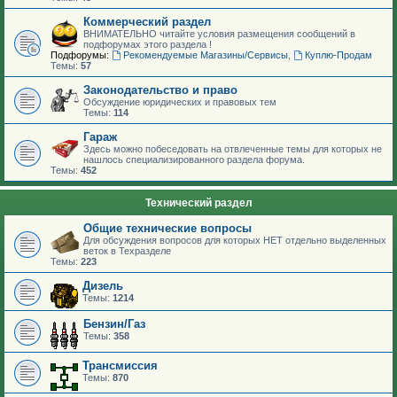
Коммерческий раздел
ВНИМАТЕЛЬНО читайте условия размещения сообщений в
подфорумах этого раздела !
Подфорумы:
Рекомендуемые Магазины/Сервисы
,
Куплю-Продам
Темы:
57
Законодательство и право
Обсуждение юридических и правовых тем
Темы:
114
Гараж
Здесь можно побеседовать на отвлеченные темы для которых не
нашлось специализированного раздела форума.
Темы:
452
Технический раздел
Общие технические вопросы
Для обсуждения вопросов для которых НЕТ отдельно выделенных
веток в Техразделе
Темы:
223
Дизель
Темы:
1214
Бензин/Газ
Темы:
358
Трансмиссия
Темы:
870