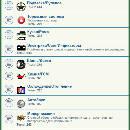
Подвеска/Рулевое
Темы:
414
Тормозная система
Тормозная система
Темы:
206
Кузов/Рама
Темы:
316
Электрика/Свет/Индикаторы
Проблемы с электрикой и средствами отображения информации.
Темы:
943
Шины/Диски
Темы:
280
Химия/ГСМ
Темы:
92
Охлаждение/Отопление
Темы:
220
АвтоЗвук
Темы:
45
Модернизация
Силовой обвес, лебедки, шноркели и т.д. а также темы по
постройке/модернизации Коня
Темы:
243