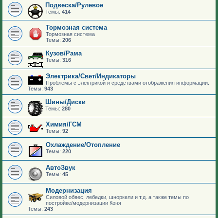
Подвеска/Рулевое
Темы:
414
Тормозная система
Тормозная система
Темы:
206
Кузов/Рама
Темы:
316
Электрика/Свет/Индикаторы
Проблемы с электрикой и средствами отображения информации.
Темы:
943
Шины/Диски
Темы:
280
Химия/ГСМ
Темы:
92
Охлаждение/Отопление
Темы:
220
АвтоЗвук
Темы:
45
Модернизация
Силовой обвес, лебедки, шноркели и т.д. а также темы по
постройке/модернизации Коня
Темы:
243