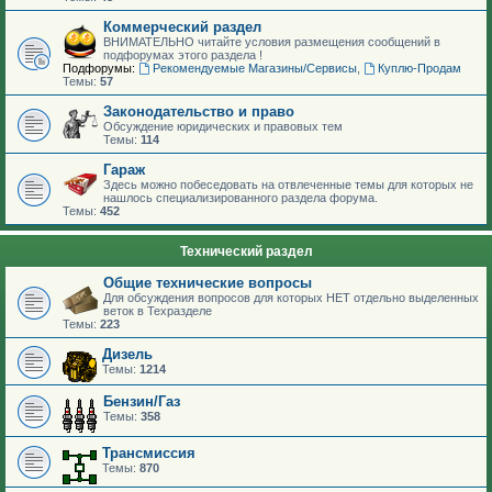
Коммерческий раздел
ВНИМАТЕЛЬНО читайте условия размещения сообщений в
подфорумах этого раздела !
Подфорумы:
Рекомендуемые Магазины/Сервисы
,
Куплю-Продам
Темы:
57
Законодательство и право
Обсуждение юридических и правовых тем
Темы:
114
Гараж
Здесь можно побеседовать на отвлеченные темы для которых не
нашлось специализированного раздела форума.
Темы:
452
Технический раздел
Общие технические вопросы
Для обсуждения вопросов для которых НЕТ отдельно выделенных
веток в Техразделе
Темы:
223
Дизель
Темы:
1214
Бензин/Газ
Темы:
358
Трансмиссия
Темы:
870