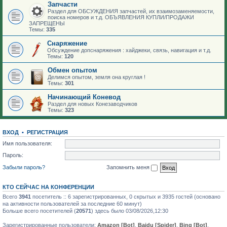
Запчасти
Раздел для ОБСУЖДЕНИЯ запчастей, их взаимозаменяемости,
поиска номеров и т.д. ОБЪЯВЛЕНИЯ КУПЛИ/ПРОДАЖИ
ЗАПРЕЩЕНЫ
Темы:
335
Снаряжение
Обсуждение допснаряжения : хайджеки, связь, навигация и т.д.
Темы:
120
Обмен опытом
Делимся опытом, земля она круглая !
Темы:
301
Начинающий Коневод
Раздел для новых Конезаводчиков
Темы:
323
ВХОД
•
РЕГИСТРАЦИЯ
Имя пользователя:
Пароль:
Забыли пароль?
Запомнить меня
КТО СЕЙЧАС НА КОНФЕРЕНЦИИ
Всего
3941
посетитель :: 6 зарегистрированных, 0 скрытых и 3935 гостей (основано
на активности пользователей за последние 60 минут)
Больше всего посетителей (
20571
) здесь было 03/08/2026,12:30
Зарегистрированные пользователи:
Amazon [Bot]
,
Baidu [Spider]
,
Bing [Bot]
,