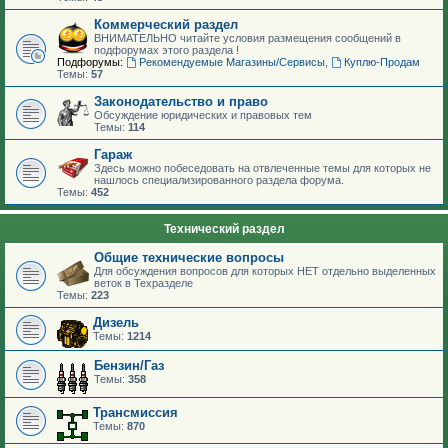
Коммерческий раздел
ВНИМАТЕЛЬНО читайте условия размещения сообщений в
подфорумах этого раздела !
Подфорумы:
Рекомендуемые Магазины/Сервисы
,
Куплю-Продам
Темы:
57
Законодательство и право
Обсуждение юридических и правовых тем
Темы:
114
Гараж
Здесь можно побеседовать на отвлеченные темы для которых не
нашлось специализированного раздела форума.
Темы:
452
Технический раздел
Общие технические вопросы
Для обсуждения вопросов для которых НЕТ отдельно выделенных
веток в Техразделе
Темы:
223
Дизель
Темы:
1214
Бензин/Газ
Темы:
358
Трансмиссия
Темы:
870