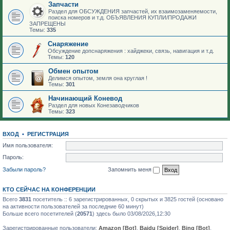
Запчасти
Раздел для ОБСУЖДЕНИЯ запчастей, их взаимозаменяемости,
поиска номеров и т.д. ОБЪЯВЛЕНИЯ КУПЛИ/ПРОДАЖИ
ЗАПРЕЩЕНЫ
Темы:
335
Снаряжение
Обсуждение допснаряжения : хайджеки, связь, навигация и т.д.
Темы:
120
Обмен опытом
Делимся опытом, земля она круглая !
Темы:
301
Начинающий Коневод
Раздел для новых Конезаводчиков
Темы:
323
ВХОД
•
РЕГИСТРАЦИЯ
Имя пользователя:
Пароль:
Забыли пароль?
Запомнить меня
КТО СЕЙЧАС НА КОНФЕРЕНЦИИ
Всего
3831
посетитель :: 6 зарегистрированных, 0 скрытых и 3825 гостей (основано
на активности пользователей за последние 60 минут)
Больше всего посетителей (
20571
) здесь было 03/08/2026,12:30
Зарегистрированные пользователи:
Amazon [Bot]
,
Baidu [Spider]
,
Bing [Bot]
,