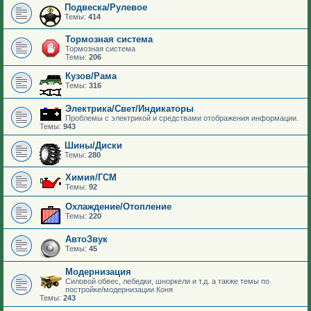
Подвеска/Рулевое
Темы:
414
Тормозная система
Тормозная система
Темы:
206
Кузов/Рама
Темы:
316
Электрика/Свет/Индикаторы
Проблемы с электрикой и средствами отображения информации.
Темы:
943
Шины/Диски
Темы:
280
Химия/ГСМ
Темы:
92
Охлаждение/Отопление
Темы:
220
АвтоЗвук
Темы:
45
Модернизация
Силовой обвес, лебедки, шноркели и т.д. а также темы по
постройке/модернизации Коня
Темы:
243