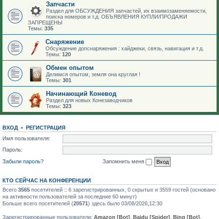
Запчасти
Раздел для ОБСУЖДЕНИЯ запчастей, их взаимозаменяемости,
поиска номеров и т.д. ОБЪЯВЛЕНИЯ КУПЛИ/ПРОДАЖИ
ЗАПРЕЩЕНЫ
Темы:
335
Снаряжение
Обсуждение допснаряжения : хайджеки, связь, навигация и т.д.
Темы:
120
Обмен опытом
Делимся опытом, земля она круглая !
Темы:
301
Начинающий Коневод
Раздел для новых Конезаводчиков
Темы:
323
ВХОД
•
РЕГИСТРАЦИЯ
Имя пользователя:
Пароль:
Забыли пароль?
Запомнить меня
КТО СЕЙЧАС НА КОНФЕРЕНЦИИ
Всего
3565
посетителей :: 6 зарегистрированных, 0 скрытых и 3559 гостей (основано
на активности пользователей за последние 60 минут)
Больше всего посетителей (
20571
) здесь было 03/08/2026,12:30
Зарегистрированные пользователи:
Amazon [Bot]
,
Baidu [Spider]
,
Bing [Bot]
,