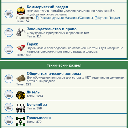
Коммерческий раздел
ВНИМАТЕЛЬНО читайте условия размещения сообщений в
подфорумах этого раздела !
Подфорумы:
Рекомендуемые Магазины/Сервисы
,
Куплю-Продам
Темы:
57
Законодательство и право
Обсуждение юридических и правовых тем
Темы:
114
Гараж
Здесь можно побеседовать на отвлеченные темы для которых не
нашлось специализированного раздела форума.
Темы:
452
Технический раздел
Общие технические вопросы
Для обсуждения вопросов для которых НЕТ отдельно выделенных
веток в Техразделе
Темы:
223
Дизель
Темы:
1214
Бензин/Газ
Темы:
358
Трансмиссия
Темы:
870