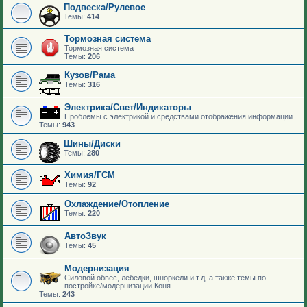
Подвеска/Рулевое
Темы:
414
Тормозная система
Тормозная система
Темы:
206
Кузов/Рама
Темы:
316
Электрика/Свет/Индикаторы
Проблемы с электрикой и средствами отображения информации.
Темы:
943
Шины/Диски
Темы:
280
Химия/ГСМ
Темы:
92
Охлаждение/Отопление
Темы:
220
АвтоЗвук
Темы:
45
Модернизация
Силовой обвес, лебедки, шноркели и т.д. а также темы по
постройке/модернизации Коня
Темы:
243