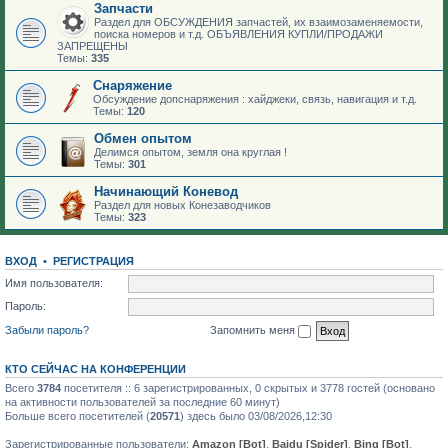
Запчасти
Раздел для ОБСУЖДЕНИЯ запчастей, их взаимозаменяемости,
поиска номеров и т.д. ОБЪЯВЛЕНИЯ КУПЛИ/ПРОДАЖИ
ЗАПРЕЩЕНЫ
Темы:
335
Снаряжение
Обсуждение допснаряжения : хайджеки, связь, навигация и т.д.
Темы:
120
Обмен опытом
Делимся опытом, земля она круглая !
Темы:
301
Начинающий Коневод
Раздел для новых Конезаводчиков
Темы:
323
ВХОД
•
РЕГИСТРАЦИЯ
Имя пользователя:
Пароль:
Забыли пароль?
Запомнить меня
КТО СЕЙЧАС НА КОНФЕРЕНЦИИ
Всего
3784
посетителя :: 6 зарегистрированных, 0 скрытых и 3778 гостей (основано
на активности пользователей за последние 60 минут)
Больше всего посетителей (
20571
) здесь было 03/08/2026,12:30
Зарегистрированные пользователи:
Amazon [Bot]
,
Baidu [Spider]
,
Bing [Bot]
,