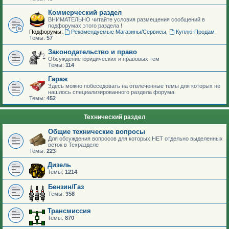
Коммерческий раздел
ВНИМАТЕЛЬНО читайте условия размещения сообщений в
подфорумах этого раздела !
Подфорумы:
Рекомендуемые Магазины/Сервисы
,
Куплю-Продам
Темы:
57
Законодательство и право
Обсуждение юридических и правовых тем
Темы:
114
Гараж
Здесь можно побеседовать на отвлеченные темы для которых не
нашлось специализированного раздела форума.
Темы:
452
Технический раздел
Общие технические вопросы
Для обсуждения вопросов для которых НЕТ отдельно выделенных
веток в Техразделе
Темы:
223
Дизель
Темы:
1214
Бензин/Газ
Темы:
358
Трансмиссия
Темы:
870