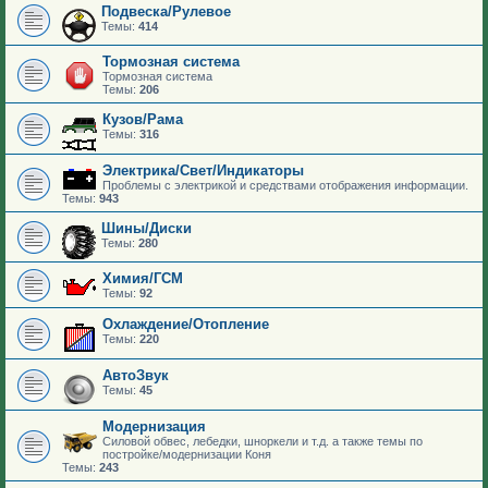
Подвеска/Рулевое
Темы:
414
Тормозная система
Тормозная система
Темы:
206
Кузов/Рама
Темы:
316
Электрика/Свет/Индикаторы
Проблемы с электрикой и средствами отображения информации.
Темы:
943
Шины/Диски
Темы:
280
Химия/ГСМ
Темы:
92
Охлаждение/Отопление
Темы:
220
АвтоЗвук
Темы:
45
Модернизация
Силовой обвес, лебедки, шноркели и т.д. а также темы по
постройке/модернизации Коня
Темы:
243