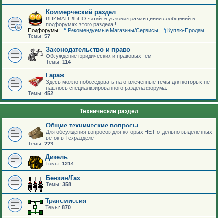
Коммерческий раздел
ВНИМАТЕЛЬНО читайте условия размещения сообщений в
подфорумах этого раздела !
Подфорумы:
Рекомендуемые Магазины/Сервисы
,
Куплю-Продам
Темы:
57
Законодательство и право
Обсуждение юридических и правовых тем
Темы:
114
Гараж
Здесь можно побеседовать на отвлеченные темы для которых не
нашлось специализированного раздела форума.
Темы:
452
Технический раздел
Общие технические вопросы
Для обсуждения вопросов для которых НЕТ отдельно выделенных
веток в Техразделе
Темы:
223
Дизель
Темы:
1214
Бензин/Газ
Темы:
358
Трансмиссия
Темы:
870