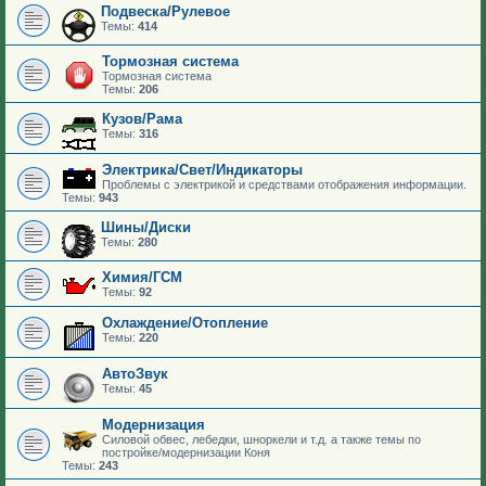
Подвеска/Рулевое
Темы:
414
Тормозная система
Тормозная система
Темы:
206
Кузов/Рама
Темы:
316
Электрика/Свет/Индикаторы
Проблемы с электрикой и средствами отображения информации.
Темы:
943
Шины/Диски
Темы:
280
Химия/ГСМ
Темы:
92
Охлаждение/Отопление
Темы:
220
АвтоЗвук
Темы:
45
Модернизация
Силовой обвес, лебедки, шноркели и т.д. а также темы по
постройке/модернизации Коня
Темы:
243