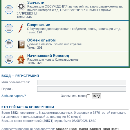
Запчасти
Раздел для ОБСУЖДЕНИЯ запчастей, их взаимозаменяемости,
поиска номеров и т.д. ОБЪЯВЛЕНИЯ КУПЛИ/ПРОДАЖИ
ЗАПРЕЩЕНЫ
Темы:
335
Снаряжение
Обсуждение допснаряжения : хайджеки, связь, навигация и т.д.
Темы:
120
Обмен опытом
Делимся опытом, земля она круглая !
Темы:
301
Начинающий Коневод
Раздел для новых Конезаводчиков
Темы:
323
ВХОД
•
РЕГИСТРАЦИЯ
Имя пользователя:
Пароль:
Забыли пароль?
Запомнить меня
КТО СЕЙЧАС НА КОНФЕРЕНЦИИ
Всего
3882
посетителя :: 6 зарегистрированных, 0 скрытых и 3876 гостей (основано
на активности пользователей за последние 60 минут)
Больше всего посетителей (
20571
) здесь было 03/08/2026,12:30
Зарегистрированные пользователи:
Amazon [Bot]
,
Baidu [Spider]
,
Bing [Bot]
,