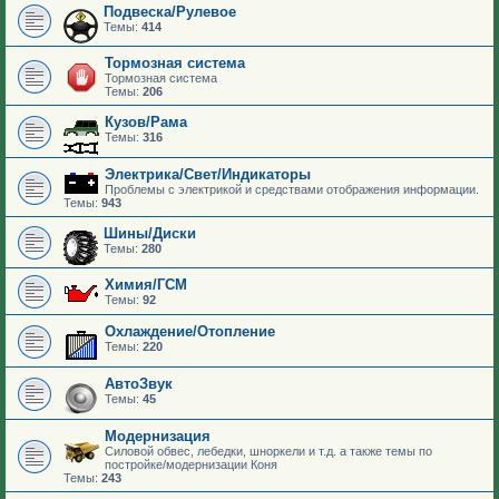
Подвеска/Рулевое
Темы:
414
Тормозная система
Тормозная система
Темы:
206
Кузов/Рама
Темы:
316
Электрика/Свет/Индикаторы
Проблемы с электрикой и средствами отображения информации.
Темы:
943
Шины/Диски
Темы:
280
Химия/ГСМ
Темы:
92
Охлаждение/Отопление
Темы:
220
АвтоЗвук
Темы:
45
Модернизация
Силовой обвес, лебедки, шноркели и т.д. а также темы по
постройке/модернизации Коня
Темы:
243