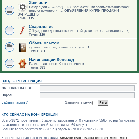
Запчасти
Раздел для ОБСУЖДЕНИЯ запчастей, их взаимозаменяемости,
поиска номеров и т.д. ОБЪЯВЛЕНИЯ КУПЛИ/ПРОДАЖИ
ЗАПРЕЩЕНЫ
Темы:
335
Снаряжение
Обсуждение допснаряжения : хайджеки, связь, навигация и т.д.
Темы:
120
Обмен опытом
Делимся опытом, земля она круглая !
Темы:
301
Начинающий Коневод
Раздел для новых Конезаводчиков
Темы:
323
ВХОД
•
РЕГИСТРАЦИЯ
Имя пользователя:
Пароль:
Забыли пароль?
Запомнить меня
КТО СЕЙЧАС НА КОНФЕРЕНЦИИ
Всего
3571
посетитель :: 6 зарегистрированных, 0 скрытых и 3565 гостей (основано
на активности пользователей за последние 60 минут)
Больше всего посетителей (
20571
) здесь было 03/08/2026,12:30
Зарегистрированные пользователи:
Amazon [Bot]
,
Baidu [Spider]
,
Bing [Bot]
,