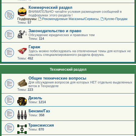
Коммерческий раздел
ВНИМАТЕЛЬНО читайте условия размещения сообщений в
подфорумах этого раздела !
Подфорумы:
Рекомендуемые Магазины/Сервисы
,
Куплю-Продам
Темы:
57
Законодательство и право
Обсуждение юридических и правовых тем
Темы:
114
Гараж
Здесь можно побеседовать на отвлеченные темы для которых не
нашлось специализированного раздела форума.
Темы:
452
Технический раздел
Общие технические вопросы
Для обсуждения вопросов для которых НЕТ отдельно выделенных
веток в Техразделе
Темы:
223
Дизель
Темы:
1214
Бензин/Газ
Темы:
358
Трансмиссия
Темы:
870