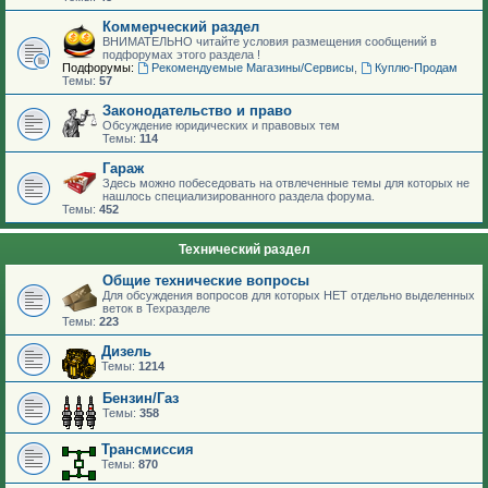
Коммерческий раздел
ВНИМАТЕЛЬНО читайте условия размещения сообщений в
подфорумах этого раздела !
Подфорумы:
Рекомендуемые Магазины/Сервисы
,
Куплю-Продам
Темы:
57
Законодательство и право
Обсуждение юридических и правовых тем
Темы:
114
Гараж
Здесь можно побеседовать на отвлеченные темы для которых не
нашлось специализированного раздела форума.
Темы:
452
Технический раздел
Общие технические вопросы
Для обсуждения вопросов для которых НЕТ отдельно выделенных
веток в Техразделе
Темы:
223
Дизель
Темы:
1214
Бензин/Газ
Темы:
358
Трансмиссия
Темы:
870