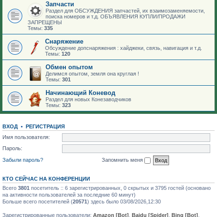
Запчасти
Раздел для ОБСУЖДЕНИЯ запчастей, их взаимозаменяемости,
поиска номеров и т.д. ОБЪЯВЛЕНИЯ КУПЛИ/ПРОДАЖИ
ЗАПРЕЩЕНЫ
Темы:
335
Снаряжение
Обсуждение допснаряжения : хайджеки, связь, навигация и т.д.
Темы:
120
Обмен опытом
Делимся опытом, земля она круглая !
Темы:
301
Начинающий Коневод
Раздел для новых Конезаводчиков
Темы:
323
ВХОД
•
РЕГИСТРАЦИЯ
Имя пользователя:
Пароль:
Забыли пароль?
Запомнить меня
КТО СЕЙЧАС НА КОНФЕРЕНЦИИ
Всего
3801
посетитель :: 6 зарегистрированных, 0 скрытых и 3795 гостей (основано
на активности пользователей за последние 60 минут)
Больше всего посетителей (
20571
) здесь было 03/08/2026,12:30
Зарегистрированные пользователи:
Amazon [Bot]
,
Baidu [Spider]
,
Bing [Bot]
,