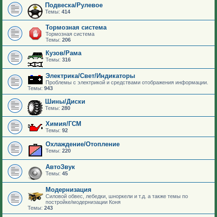
Подвеска/Рулевое
Темы:
414
Тормозная система
Тормозная система
Темы:
206
Кузов/Рама
Темы:
316
Электрика/Свет/Индикаторы
Проблемы с электрикой и средствами отображения информации.
Темы:
943
Шины/Диски
Темы:
280
Химия/ГСМ
Темы:
92
Охлаждение/Отопление
Темы:
220
АвтоЗвук
Темы:
45
Модернизация
Силовой обвес, лебедки, шноркели и т.д. а также темы по
постройке/модернизации Коня
Темы:
243