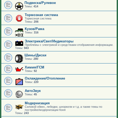
Подвеска/Рулевое
Темы:
414
Тормозная система
Тормозная система
Темы:
206
Кузов/Рама
Темы:
316
Электрика/Свет/Индикаторы
Проблемы с электрикой и средствами отображения информации.
Темы:
943
Шины/Диски
Темы:
280
Химия/ГСМ
Темы:
92
Охлаждение/Отопление
Темы:
220
АвтоЗвук
Темы:
45
Модернизация
Силовой обвес, лебедки, шноркели и т.д. а также темы по
постройке/модернизации Коня
Темы:
243