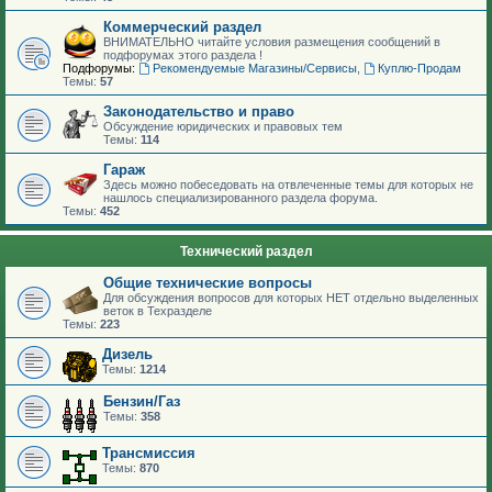
Коммерческий раздел
ВНИМАТЕЛЬНО читайте условия размещения сообщений в
подфорумах этого раздела !
Подфорумы:
Рекомендуемые Магазины/Сервисы
,
Куплю-Продам
Темы:
57
Законодательство и право
Обсуждение юридических и правовых тем
Темы:
114
Гараж
Здесь можно побеседовать на отвлеченные темы для которых не
нашлось специализированного раздела форума.
Темы:
452
Технический раздел
Общие технические вопросы
Для обсуждения вопросов для которых НЕТ отдельно выделенных
веток в Техразделе
Темы:
223
Дизель
Темы:
1214
Бензин/Газ
Темы:
358
Трансмиссия
Темы:
870