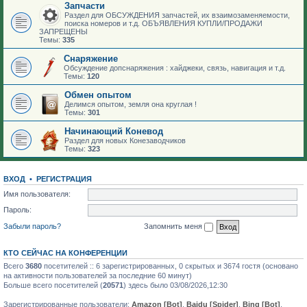
Запчасти
Раздел для ОБСУЖДЕНИЯ запчастей, их взаимозаменяемости,
поиска номеров и т.д. ОБЪЯВЛЕНИЯ КУПЛИ/ПРОДАЖИ
ЗАПРЕЩЕНЫ
Темы:
335
Снаряжение
Обсуждение допснаряжения : хайджеки, связь, навигация и т.д.
Темы:
120
Обмен опытом
Делимся опытом, земля она круглая !
Темы:
301
Начинающий Коневод
Раздел для новых Конезаводчиков
Темы:
323
ВХОД
•
РЕГИСТРАЦИЯ
Имя пользователя:
Пароль:
Забыли пароль?
Запомнить меня
КТО СЕЙЧАС НА КОНФЕРЕНЦИИ
Всего
3680
посетителей :: 6 зарегистрированных, 0 скрытых и 3674 гостя (основано
на активности пользователей за последние 60 минут)
Больше всего посетителей (
20571
) здесь было 03/08/2026,12:30
Зарегистрированные пользователи:
Amazon [Bot]
,
Baidu [Spider]
,
Bing [Bot]
,