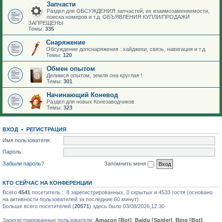
Запчасти
Раздел для ОБСУЖДЕНИЯ запчастей, их взаимозаменяемости,
поиска номеров и т.д. ОБЪЯВЛЕНИЯ КУПЛИ/ПРОДАЖИ
ЗАПРЕЩЕНЫ
Темы:
335
Снаряжение
Обсуждение допснаряжения : хайджеки, связь, навигация и т.д.
Темы:
120
Обмен опытом
Делимся опытом, земля она круглая !
Темы:
301
Начинающий Коневод
Раздел для новых Конезаводчиков
Темы:
323
ВХОД
•
РЕГИСТРАЦИЯ
Имя пользователя:
Пароль:
Забыли пароль?
Запомнить меня
КТО СЕЙЧАС НА КОНФЕРЕНЦИИ
Всего
4541
посетитель :: 8 зарегистрированных, 0 скрытых и 4533 гостя (основано
на активности пользователей за последние 60 минут)
Больше всего посетителей (
20571
) здесь было 03/08/2026,12:30
Зарегистрированные пользователи:
Amazon [Bot]
,
Baidu [Spider]
,
Bing [Bot]
,