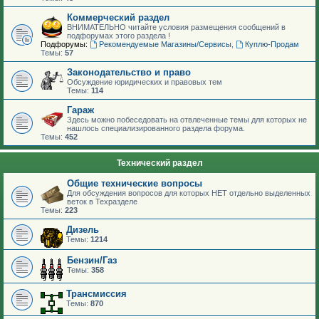
Коммерческий раздел
ВНИМАТЕЛЬНО читайте условия размещения сообщений в
подфорумах этого раздела !
Подфорумы:
Рекомендуемые Магазины/Сервисы
,
Куплю-Продам
Темы:
57
Законодательство и право
Обсуждение юридических и правовых тем
Темы:
114
Гараж
Здесь можно побеседовать на отвлеченные темы для которых не
нашлось специализированного раздела форума.
Темы:
452
Технический раздел
Общие технические вопросы
Для обсуждения вопросов для которых НЕТ отдельно выделенных
веток в Техразделе
Темы:
223
Дизель
Темы:
1214
Бензин/Газ
Темы:
358
Трансмиссия
Темы:
870