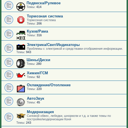
Подвеска/Рулевое
Темы:
414
Тормозная система
Тормозная система
Темы:
206
Кузов/Рама
Темы:
316
Электрика/Свет/Индикаторы
Проблемы с электрикой и средствами отображения информации.
Темы:
943
Шины/Диски
Темы:
280
Химия/ГСМ
Темы:
92
Охлаждение/Отопление
Темы:
220
АвтоЗвук
Темы:
45
Модернизация
Силовой обвес, лебедки, шноркели и т.д. а также темы по
постройке/модернизации Коня
Темы:
243