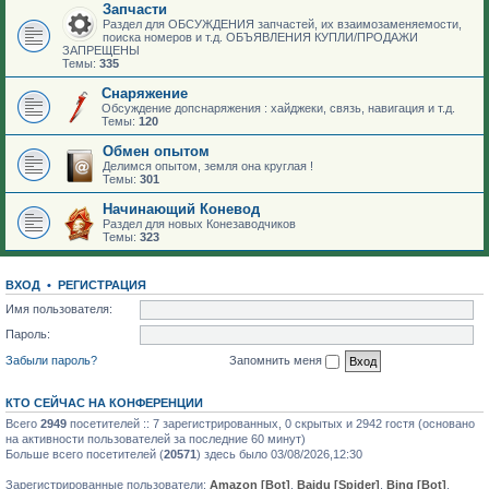
Запчасти
Раздел для ОБСУЖДЕНИЯ запчастей, их взаимозаменяемости,
поиска номеров и т.д. ОБЪЯВЛЕНИЯ КУПЛИ/ПРОДАЖИ
ЗАПРЕЩЕНЫ
Темы:
335
Снаряжение
Обсуждение допснаряжения : хайджеки, связь, навигация и т.д.
Темы:
120
Обмен опытом
Делимся опытом, земля она круглая !
Темы:
301
Начинающий Коневод
Раздел для новых Конезаводчиков
Темы:
323
ВХОД
•
РЕГИСТРАЦИЯ
Имя пользователя:
Пароль:
Забыли пароль?
Запомнить меня
КТО СЕЙЧАС НА КОНФЕРЕНЦИИ
Всего
2949
посетителей :: 7 зарегистрированных, 0 скрытых и 2942 гостя (основано
на активности пользователей за последние 60 минут)
Больше всего посетителей (
20571
) здесь было 03/08/2026,12:30
Зарегистрированные пользователи:
Amazon [Bot]
,
Baidu [Spider]
,
Bing [Bot]
,