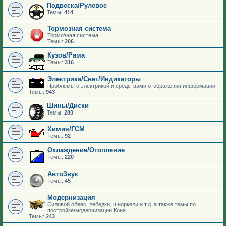
Подвеска/Рулевое
Темы:
414
Тормозная система
Тормозная система
Темы:
206
Кузов/Рама
Темы:
316
Электрика/Свет/Индикаторы
Проблемы с электрикой и средствами отображения информации.
Темы:
943
Шины/Диски
Темы:
280
Химия/ГСМ
Темы:
92
Охлаждение/Отопление
Темы:
220
АвтоЗвук
Темы:
45
Модернизация
Силовой обвес, лебедки, шноркели и т.д. а также темы по
постройке/модернизации Коня
Темы:
243