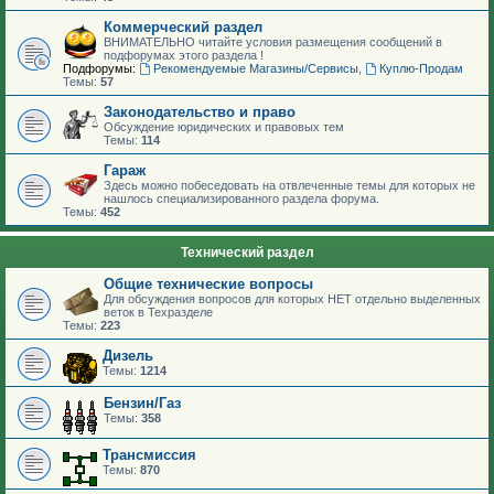
Коммерческий раздел
ВНИМАТЕЛЬНО читайте условия размещения сообщений в
подфорумах этого раздела !
Подфорумы:
Рекомендуемые Магазины/Сервисы
,
Куплю-Продам
Темы:
57
Законодательство и право
Обсуждение юридических и правовых тем
Темы:
114
Гараж
Здесь можно побеседовать на отвлеченные темы для которых не
нашлось специализированного раздела форума.
Темы:
452
Технический раздел
Общие технические вопросы
Для обсуждения вопросов для которых НЕТ отдельно выделенных
веток в Техразделе
Темы:
223
Дизель
Темы:
1214
Бензин/Газ
Темы:
358
Трансмиссия
Темы:
870