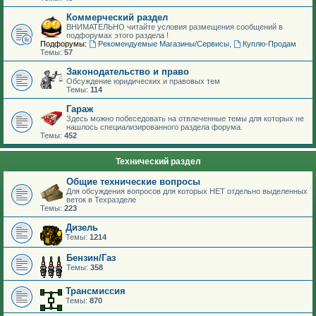
Коммерческий раздел
ВНИМАТЕЛЬНО читайте условия размещения сообщений в
подфорумах этого раздела !
Подфорумы:
Рекомендуемые Магазины/Сервисы
,
Куплю-Продам
Темы:
57
Законодательство и право
Обсуждение юридических и правовых тем
Темы:
114
Гараж
Здесь можно побеседовать на отвлеченные темы для которых не
нашлось специализированного раздела форума.
Темы:
452
Технический раздел
Общие технические вопросы
Для обсуждения вопросов для которых НЕТ отдельно выделенных
веток в Техразделе
Темы:
223
Дизель
Темы:
1214
Бензин/Газ
Темы:
358
Трансмиссия
Темы:
870