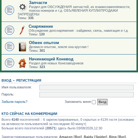
Запчасти
Раздел для ОБСУЖДЕНИЯ запчастей, их взаимозаменяемости,
поиска номеров и т.д. ОБЪЯВЛЕНИЯ КУПЛИ/ПРОДАЖИ
ЗАПРЕЩЕНЫ
Темы:
335
Снаряжение
Обсуждение допснаряжения : хайджеки, связь, навигация и т.д.
Темы:
120
Обмен опытом
Делимся опытом, земля она круглая !
Темы:
301
Начинающий Коневод
Раздел для новых Конезаводчиков
Темы:
323
ВХОД
•
РЕГИСТРАЦИЯ
Имя пользователя:
Пароль:
Забыли пароль?
Запомнить меня
КТО СЕЙЧАС НА КОНФЕРЕНЦИИ
Всего
4140
посетителей :: 6 зарегистрированных, 0 скрытых и 4134 гостя (основано
на активности пользователей за последние 60 минут)
Больше всего посетителей (
20571
) здесь было 03/08/2026,12:30
Зарегистрированные пользователи:
Amazon [Bot]
,
Baidu [Spider]
,
Bing [Bot]
,