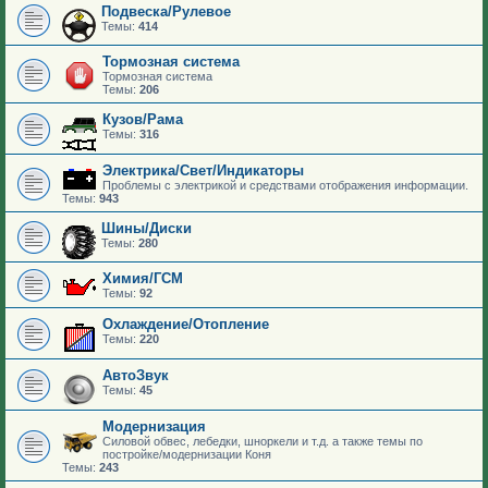
Подвеска/Рулевое
Темы:
414
Тормозная система
Тормозная система
Темы:
206
Кузов/Рама
Темы:
316
Электрика/Свет/Индикаторы
Проблемы с электрикой и средствами отображения информации.
Темы:
943
Шины/Диски
Темы:
280
Химия/ГСМ
Темы:
92
Охлаждение/Отопление
Темы:
220
АвтоЗвук
Темы:
45
Модернизация
Силовой обвес, лебедки, шноркели и т.д. а также темы по
постройке/модернизации Коня
Темы:
243