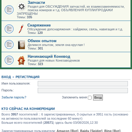
Запчасти
Раздел для ОБСУЖДЕНИЯ запчастей, их взаимозаменяемости,
поиска номеров и т.д. ОБЪЯВЛЕНИЯ КУПЛИ/ПРОДАЖИ
ЗАПРЕЩЕНЫ
Темы:
335
Снаряжение
Обсуждение допснаряжения : хайджеки, связь, навигация и т.д.
Темы:
120
Обмен опытом
Делимся опытом, земля она круглая !
Темы:
301
Начинающий Коневод
Раздел для новых Конезаводчиков
Темы:
323
ВХОД
•
РЕГИСТРАЦИЯ
Имя пользователя:
Пароль:
Забыли пароль?
Запомнить меня
КТО СЕЙЧАС НА КОНФЕРЕНЦИИ
Всего
3957
посетителей :: 6 зарегистрированных, 0 скрытых и 3951 гость (основано
на активности пользователей за последние 60 минут)
Больше всего посетителей (
20571
) здесь было 03/08/2026,12:30
Зарегистрированные пользователи:
Amazon [Bot]
,
Baidu [Spider]
,
Bing [Bot]
,