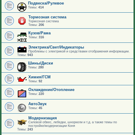
Подвеска/Рулевое
Темы:
414
Тормозная система
Тормозная система
Темы:
206
Кузов/Рама
Темы:
316
Электрика/Свет/Индикаторы
Проблемы с электрикой и средствами отображения информации.
Темы:
943
Шины/Диски
Темы:
280
Химия/ГСМ
Темы:
92
Охлаждение/Отопление
Темы:
220
АвтоЗвук
Темы:
45
Модернизация
Силовой обвес, лебедки, шноркели и т.д. а также темы по
постройке/модернизации Коня
Темы:
243