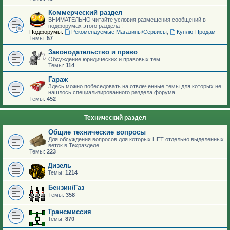
Коммерческий раздел
ВНИМАТЕЛЬНО читайте условия размещения сообщений в
подфорумах этого раздела !
Подфорумы:
Рекомендуемые Магазины/Сервисы
,
Куплю-Продам
Темы:
57
Законодательство и право
Обсуждение юридических и правовых тем
Темы:
114
Гараж
Здесь можно побеседовать на отвлеченные темы для которых не
нашлось специализированного раздела форума.
Темы:
452
Технический раздел
Общие технические вопросы
Для обсуждения вопросов для которых НЕТ отдельно выделенных
веток в Техразделе
Темы:
223
Дизель
Темы:
1214
Бензин/Газ
Темы:
358
Трансмиссия
Темы:
870