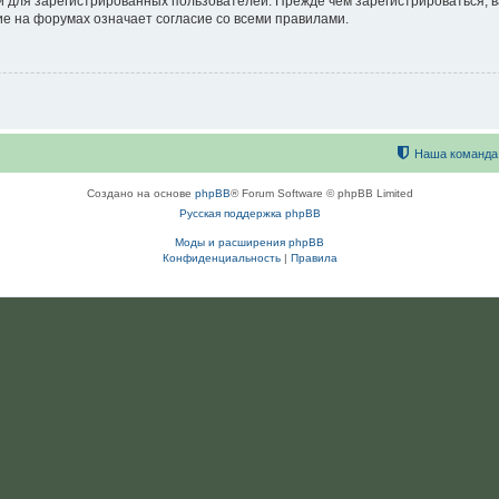
 для зарегистрированных пользователей. Прежде чем зарегистрироваться, в
е на форумах означает согласие со всеми правилами.
Наша команда
Создано на основе
phpBB
® Forum Software © phpBB Limited
Русская поддержка phpBB
Моды и расширения phpBB
Конфиденциальность
|
Правила