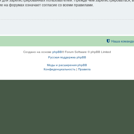
 для зарегистрированных пользователей. Прежде чем зарегистрироваться, в
е на форумах означает согласие со всеми правилами.
Наша команда
Создано на основе
phpBB
® Forum Software © phpBB Limited
Русская поддержка phpBB
Моды и расширения phpBB
Конфиденциальность
|
Правила