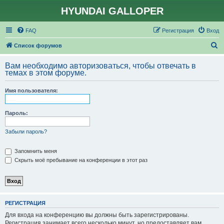
HYUNDAI GALLOPER
FAQ
Регистрация
Вход
П
Список форумов
о
Вам необходимо авторизоваться, чтобы отвечать в
и
темах в этом форуме.
с
Имя пользователя:
к
Пароль:
Забыли пароль?
Запомнить меня
Скрыть моё пребывание на конференции в этот раз
РЕГИСТРАЦИЯ
Для входа на конференцию вы должны быть зарегистрированы.
Регистрация занимает всего несколько минут, но предоставляет вам