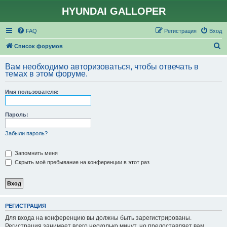
HYUNDAI GALLOPER
FAQ
Регистрация
Вход
П
Список форумов
о
Вам необходимо авторизоваться, чтобы отвечать в
и
темах в этом форуме.
с
Имя пользователя:
к
Пароль:
Забыли пароль?
Запомнить меня
Скрыть моё пребывание на конференции в этот раз
РЕГИСТРАЦИЯ
Для входа на конференцию вы должны быть зарегистрированы.
Регистрация занимает всего несколько минут, но предоставляет вам