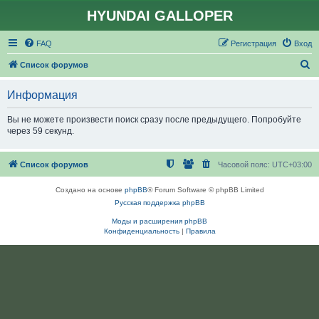
HYUNDAI GALLOPER
FAQ
Регистрация
Вход
П
Список форумов
о
Информация
и
с
Вы не можете произвести поиск сразу после предыдущего. Попробуйте
через 59 секунд.
к
Список форумов
Часовой пояс:
UTC+03:00
Создано на основе
phpBB
® Forum Software © phpBB Limited
Русская поддержка phpBB
Моды и расширения phpBB
Конфиденциальность
|
Правила