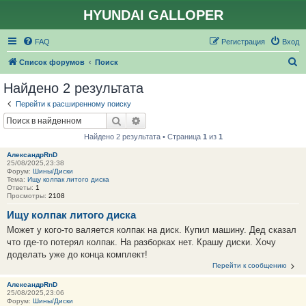
HYUNDAI GALLOPER
FAQ
Регистрация
Вход
П
Список форумов
Поиск
о
Найдено 2 результата
и
Перейти к расширенному поиску
с
Поиск
Расширенный поиск
к
Найдено 2 результата • Страница
1
из
1
АлександрRnD
25/08/2025,23:38
Форум:
Шины/Диски
Тема:
Ищу колпак литого диска
Ответы:
1
Просмотры:
2108
Ищу колпак литого диска
Может у кого-то валяется колпак на диск. Купил машину. Дед сказал
что где-то потерял колпак. На разборках нет. Крашу диски. Хочу
доделать уже до конца комплект!
Перейти к сообщению
АлександрRnD
25/08/2025,23:06
Форум:
Шины/Диски