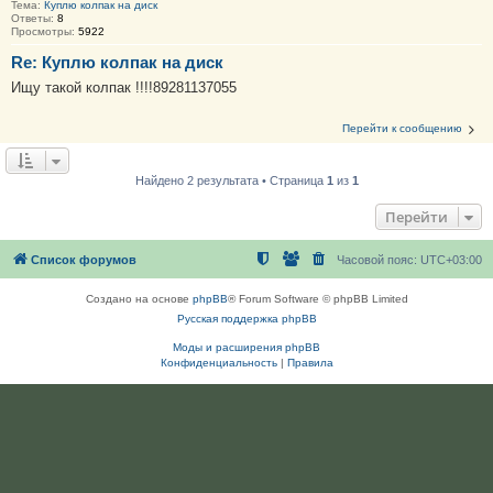
Тема:
Куплю колпак на диск
Ответы:
8
Просмотры:
5922
Re: Куплю колпак на диск
Ищу такой колпак !!!!89281137055
Перейти к сообщению
Найдено 2 результата • Страница
1
из
1
Перейти
Список форумов
Часовой пояс:
UTC+03:00
Создано на основе
phpBB
® Forum Software © phpBB Limited
Русская поддержка phpBB
Моды и расширения phpBB
Конфиденциальность
|
Правила