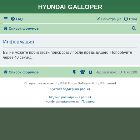
HYUNDAI GALLOPER
FAQ
Регистрация
Вход
П
Список форумов
о
Информация
и
с
Вы не можете произвести поиск сразу после предыдущего. Попробуйте
через 40 секунд.
к
Список форумов
Часовой пояс:
UTC+03:00
Создано на основе
phpBB
® Forum Software © phpBB Limited
Русская поддержка phpBB
Моды и расширения phpBB
Конфиденциальность
|
Правила