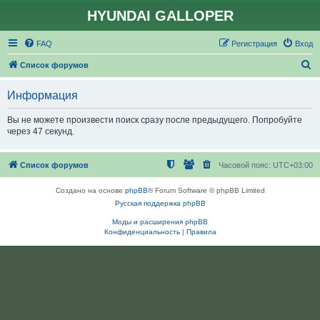
HYUNDAI GALLOPER
FAQ
Регистрация
Вход
П
Список форумов
о
Информация
и
с
Вы не можете произвести поиск сразу после предыдущего. Попробуйте
через 47 секунд.
к
Список форумов
Часовой пояс:
UTC+03:00
Создано на основе
phpBB
® Forum Software © phpBB Limited
Русская поддержка phpBB
Моды и расширения phpBB
Конфиденциальность
|
Правила