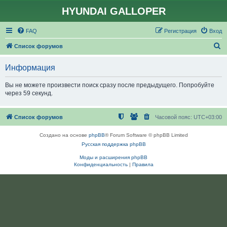
HYUNDAI GALLOPER
FAQ
Регистрация
Вход
П
Список форумов
о
Информация
и
с
Вы не можете произвести поиск сразу после предыдущего. Попробуйте
через 59 секунд.
к
Список форумов
Часовой пояс:
UTC+03:00
Создано на основе
phpBB
® Forum Software © phpBB Limited
Русская поддержка phpBB
Моды и расширения phpBB
Конфиденциальность
|
Правила