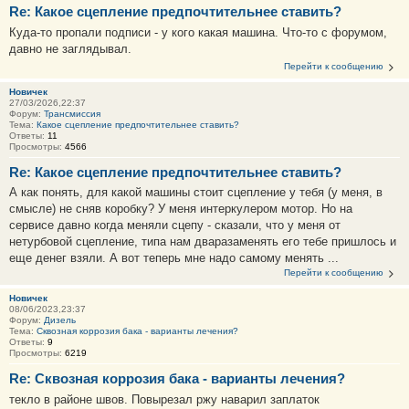
Re: Какое сцепление предпочтительнее ставить?
Куда-то пропали подписи - у кого какая машина. Что-то с форумом,
давно не заглядывал.
Перейти к сообщению
Новичек
27/03/2026,22:37
Форум:
Трансмиссия
Тема:
Какое сцепление предпочтительнее ставить?
Ответы:
11
Просмотры:
4566
Re: Какое сцепление предпочтительнее ставить?
А как понять, для какой машины стоит сцепление у тебя (у меня, в
смысле) не сняв коробку? У меня интеркулером мотор. Но на
сервисе давно когда меняли сцепу - сказали, что у меня от
нетурбовой сцепление, типа нам дваразаменять его тебе пришлось и
еще денег взяли. А вот теперь мне надо самому менять ...
Перейти к сообщению
Новичек
08/06/2023,23:37
Форум:
Дизель
Тема:
Сквозная коррозия бака - варианты лечения?
Ответы:
9
Просмотры:
6219
Re: Сквозная коррозия бака - варианты лечения?
текло в районе швов. Повырезал ржу наварил заплаток