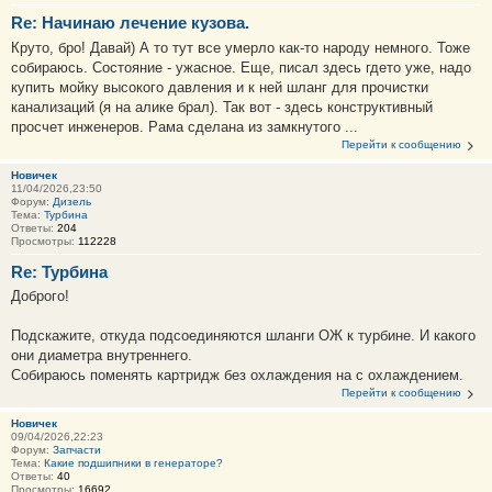
Re: Начинаю лечение кузова.
Круто, бро! Давай) А то тут все умерло как-то народу немного. Тоже
собираюсь. Состояние - ужасное. Еще, писал здесь гдето уже, надо
купить мойку высокого давления и к ней шланг для прочистки
канализаций (я на алике брал). Так вот - здесь конструктивный
просчет инженеров. Рама сделана из замкнутого ...
Перейти к сообщению
Новичек
11/04/2026,23:50
Форум:
Дизель
Тема:
Турбина
Ответы:
204
Просмотры:
112228
Re: Турбина
Доброго!
Подскажите, откуда подсоединяются шланги ОЖ к турбине. И какого
они диаметра внутреннего.
Собираюсь поменять картридж без охлаждения на с охлаждением.
Перейти к сообщению
Новичек
09/04/2026,22:23
Форум:
Запчасти
Тема:
Какие подшипники в генераторе?
Ответы:
40
Просмотры:
16692