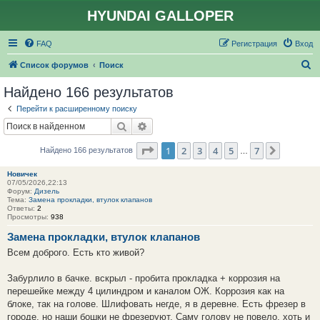
HYUNDAI GALLOPER
FAQ
Регистрация
Вход
П
Список форумов
Поиск
о
Найдено 166 результатов
и
Перейти к расширенному поиску
с
Поиск
Расширенный поиск
к
Страница
1
из
7
1
2
3
4
5
7
След.
Найдено 166 результатов
…
Новичек
07/05/2026,22:13
Форум:
Дизель
Тема:
Замена прокладки, втулок клапанов
Ответы:
2
Просмотры:
938
Замена прокладки, втулок клапанов
Всем доброго. Есть кто живой?
Забурлило в бачке. вскрыл - пробита прокладка + коррозия на
перешейке между 4 цилиндром и каналом ОЖ. Коррозия как на
блоке, так на голове. Шлифовать негде, я в деревне. Есть фрезер в
городе, но наши бошки не фрезеруют. Саму голову не повело, хоть и