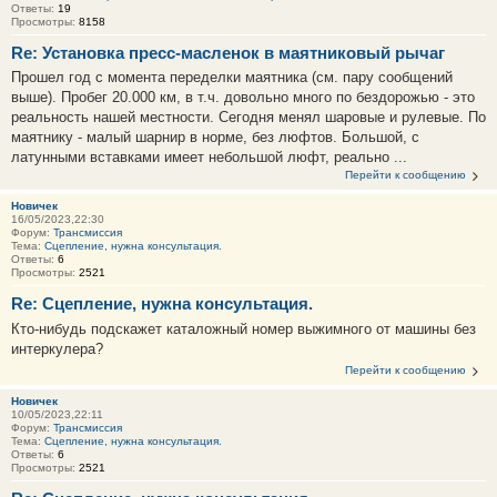
Ответы:
19
Просмотры:
8158
Re: Установка пресс-масленок в маятниковый рычаг
Прошел год с момента переделки маятника (см. пару сообщений
выше). Пробег 20.000 км, в т.ч. довольно много по бездорожью - это
реальность нашей местности. Сегодня менял шаровые и рулевые. По
маятнику - малый шарнир в норме, без люфтов. Большой, с
латунными вставками имеет небольшой люфт, реально ...
Перейти к сообщению
Новичек
16/05/2023,22:30
Форум:
Трансмиссия
Тема:
Сцепление, нужна консультация.
Ответы:
6
Просмотры:
2521
Re: Сцепление, нужна консультация.
Кто-нибудь подскажет каталожный номер выжимного от машины без
интеркулера?
Перейти к сообщению
Новичек
10/05/2023,22:11
Форум:
Трансмиссия
Тема:
Сцепление, нужна консультация.
Ответы:
6
Просмотры:
2521