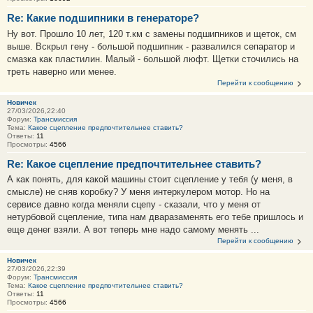
Re: Какие подшипники в генераторе?
Ну вот. Прошло 10 лет, 120 т.км с замены подшипников и щеток, см
выше. Вскрыл гену - большой подшипник - развалился сепаратор и
смазка как пластилин. Малый - большой люфт. Щетки сточились на
треть наверно или менее.
Перейти к сообщению
Новичек
27/03/2026,22:40
Форум:
Трансмиссия
Тема:
Какое сцепление предпочтительнее ставить?
Ответы:
11
Просмотры:
4566
Re: Какое сцепление предпочтительнее ставить?
А как понять, для какой машины стоит сцепление у тебя (у меня, в
смысле) не сняв коробку? У меня интеркулером мотор. Но на
сервисе давно когда меняли сцепу - сказали, что у меня от
нетурбовой сцепление, типа нам дваразаменять его тебе пришлось и
еще денег взяли. А вот теперь мне надо самому менять ...
Перейти к сообщению
Новичек
27/03/2026,22:39
Форум:
Трансмиссия
Тема:
Какое сцепление предпочтительнее ставить?
Ответы:
11
Просмотры:
4566