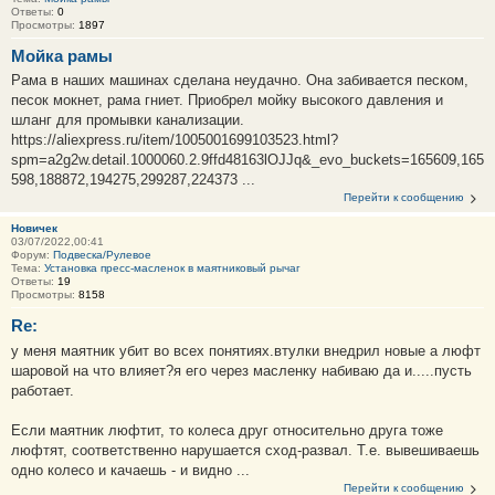
Ответы:
0
Просмотры:
1897
Мойка рамы
Рама в наших машинах сделана неудачно. Она забивается песком,
песок мокнет, рама гниет. Приобрел мойку высокого давления и
шланг для промывки канализации.
https://aliexpress.ru/item/1005001699103523.html?
spm=a2g2w.detail.1000060.2.9ffd48163lOJJq&_evo_buckets=165609,165
598,188872,194275,299287,224373 ...
Перейти к сообщению
Новичек
03/07/2022,00:41
Форум:
Подвеска/Рулевое
Тема:
Установка пресс-масленок в маятниковый рычаг
Ответы:
19
Просмотры:
8158
Re:
у меня маятник убит во всех понятиях.втулки внедрил новые а люфт
шаровой на что влияет?я его через масленку набиваю да и.....пусть
работает.
Если маятник люфтит, то колеса друг относительно друга тоже
люфтят, соответственно нарушается сход-развал. Т.е. вывешиваешь
одно колесо и качаешь - и видно ...
Перейти к сообщению