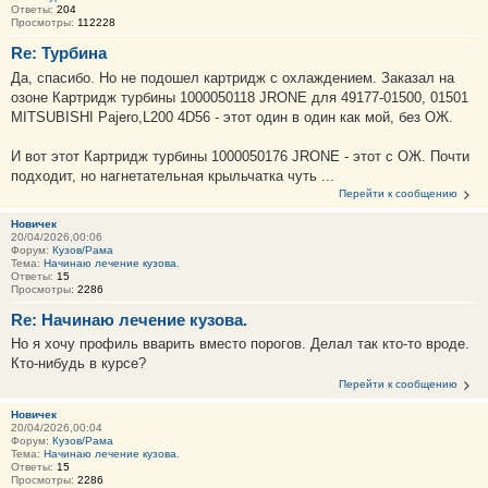
Ответы:
204
Просмотры:
112228
Re: Турбина
Да, спасибо. Но не подошел картридж с охлаждением. Заказал на
озоне Картридж турбины 1000050118 JRONE для 49177-01500, 01501
MITSUBISHI Pajero,L200 4D56 - этот один в один как мой, без ОЖ.
И вот этот Картридж турбины 1000050176 JRONE - этот с ОЖ. Почти
подходит, но нагнетательная крыльчатка чуть ...
Перейти к сообщению
Новичек
20/04/2026,00:06
Форум:
Кузов/Рама
Тема:
Начинаю лечение кузова.
Ответы:
15
Просмотры:
2286
Re: Начинаю лечение кузова.
Но я хочу профиль вварить вместо порогов. Делал так кто-то вроде.
Кто-нибудь в курсе?
Перейти к сообщению
Новичек
20/04/2026,00:04
Форум:
Кузов/Рама
Тема:
Начинаю лечение кузова.
Ответы:
15
Просмотры:
2286