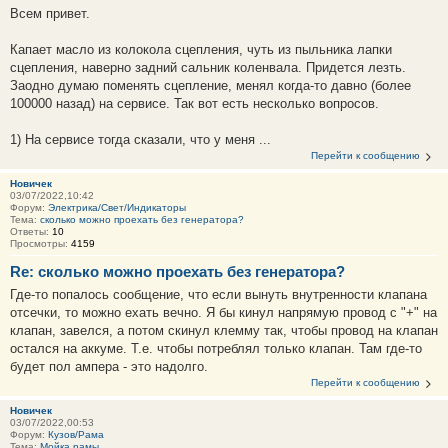
Всем привет.
Капает масло из колокола сцепления, чуть из пыльника лапки
сцепления, наверно задний сальник коленвала. Придется лезть.
Заодно думаю поменять сцепление, менял когда-то давно (более
100000 назад) на сервисе. Так вот есть несколько вопросов.
1) На сервисе тогда сказали, что у меня ...
Перейти к сообщению
Новичек
03/07/2022,10:42
Форум:
Электрика/Свет/Индикаторы
Тема:
сколько можно проехать без генератора?
Ответы:
10
Просмотры:
4159
Re: сколько можно проехать без генератора?
Где-то попалось сообщение, что если вынуть внутренности клапана
отсечки, то можно ехать вечно. Я бы кинул напрямую провод с "+" на
клапан, завелся, а потом скинул клемму так, чтобы провод на клапан
остался на аккуме. Т.е. чтобы потреблял только клапан. Там где-то
будет пол ампера - это надолго.
Перейти к сообщению
Новичек
03/07/2022,00:53
Форум:
Кузов/Рама
Тема:
Мойка рамы