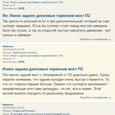
Тема:
Износ задних дисковые тормозов мост П2
Ответы:
7
Просмотры:
2939
Re: Износ задних дисковые тормозов мост П2
Так щиток-то штатный есть! я про дополнительный, который бы сам
суппорт закрывал. Если бы суппорт стоял перед мостом наверное
было бы лучше, а так он открытой частью навсртечу движению - вот
грязью и забивает.
Перейти к сообщению
Новичек
16/05/2023,22:58
Форум:
Тормозная система
Тема:
Износ задних дисковые тормозов мост П2
Ответы:
7
Просмотры:
2939
Износ задних дисковые тормозов мост П2
Поставтил задний мост с блокировкой от П2 довольно давно. Сразу
обратил внимание, что задние колодки очень быстро стираются. Те,
что со стороны поршня больше. Грешил что суппорта заклиникают -
направляющие или сами цилиндры - но нет, все в норме. Этой
весной выпало поездить по реальному бездорожью ...
Перейти к сообщению
Новичек
16/05/2023,22:41
Форум:
Подвеска/Рулевое
Тема:
Установка пресс-масленок в маятниковый рычаг