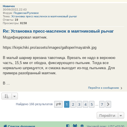
Новичек
30/06/2022,22:43
Форум:
Подвеска/Рулевое
Тема:
Установка пресс-масленок в маятниковый рычаг
Ответы:
19
Просмотры:
8158
Re: Установка пресс-масленок в маятниковый рычаг
Модифицировал маятник.
https://kirpichiki.pro/assets/images/galloper/mayatnik.jpg
В малый шарнир врезана тавотница. Врезать ее надо в верхнюю
часть, 15,5 мм от ободка, фиксирующего пыльник. Тогда все
нормально шприцуется, и смазка выходит из-под пыльника. Для
примера разобранный маятник.
В ...
Перейти к сообщению
Страница
1
из
7
1
2
3
4
5
7
След.
Найдено 166 результатов
…
Перейти
Список форумов
Часовой пояс:
UTC+03:00