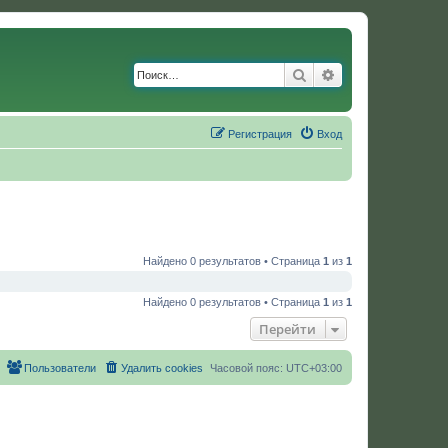
Поиск
Расширенный по
Регистрация
Вход
Найдено 0 результатов • Страница
1
из
1
Найдено 0 результатов • Страница
1
из
1
Перейти
Пользователи
Удалить cookies
Часовой пояс:
UTC+03:00