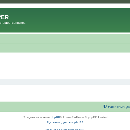
PER
Путешественников
Наша команда
Создано на основе
phpBB
® Forum Software © phpBB Limited
Русская поддержка phpBB
Моды и расширения phpBB