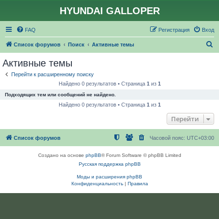
HYUNDAI GALLOPER
FAQ
Регистрация
Вход
П
Список форумов
Поиск
Активные темы
о
Активные темы
и
Перейти к расширенному поиску
с
Найдено 0 результатов • Страница
1
из
1
к
Подходящих тем или сообщений не найдено.
Найдено 0 результатов • Страница
1
из
1
Перейти
Список форумов
Часовой пояс:
UTC+03:00
Создано на основе
phpBB
® Forum Software © phpBB Limited
Русская поддержка phpBB
Моды и расширения phpBB
Конфиденциальность
|
Правила