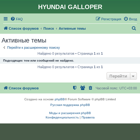
HYUNDAI GALLOPER
FAQ
Регистрация
Вход
П
Список форумов
Поиск
Активные темы
о
Активные темы
и
Перейти к расширенному поиску
с
Найдено 0 результатов • Страница
1
из
1
к
Подходящих тем или сообщений не найдено.
Найдено 0 результатов • Страница
1
из
1
Перейти
Список форумов
Часовой пояс:
UTC+03:00
Создано на основе
phpBB
® Forum Software © phpBB Limited
Русская поддержка phpBB
Моды и расширения phpBB
Конфиденциальность
|
Правила