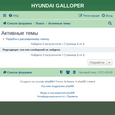
HYUNDAI GALLOPER
FAQ
Регистрация
Вход
П
Список форумов
Поиск
Активные темы
о
Активные темы
и
Перейти к расширенному поиску
с
Найдено 0 результатов • Страница
1
из
1
к
Подходящих тем или сообщений не найдено.
Найдено 0 результатов • Страница
1
из
1
Перейти
Список форумов
Часовой пояс:
UTC+03:00
Создано на основе
phpBB
® Forum Software © phpBB Limited
Русская поддержка phpBB
Моды и расширения phpBB
Конфиденциальность
|
Правила