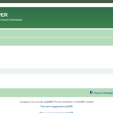
PER
Путешественников
Наша команда
Создано на основе
phpBB
® Forum Software © phpBB Limited
Русская поддержка phpBB
Моды и расширения phpBB