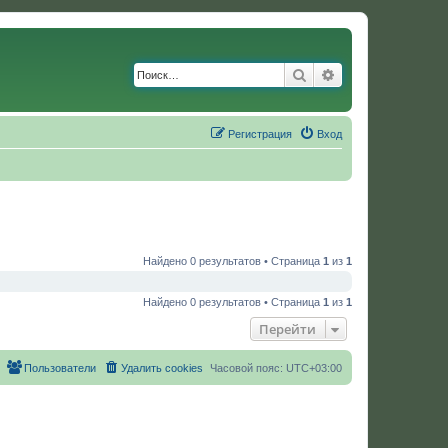
Поиск
Расширенный по
Регистрация
Вход
Найдено 0 результатов • Страница
1
из
1
Найдено 0 результатов • Страница
1
из
1
Перейти
Пользователи
Удалить cookies
Часовой пояс:
UTC+03:00